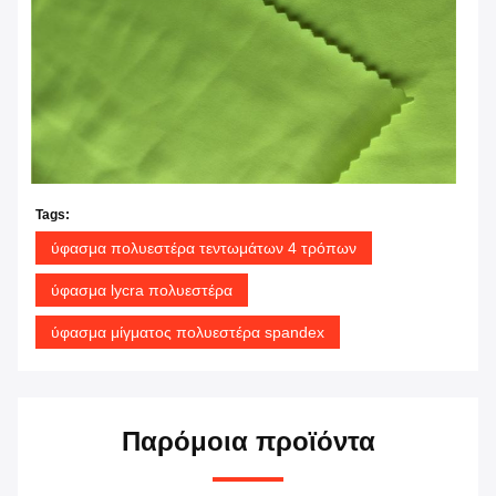
Tags:
ύφασμα πολυεστέρα τεντωμάτων 4 τρόπων
ύφασμα lycra πολυεστέρα
ύφασμα μίγματος πολυεστέρα spandex
Παρόμοια προϊόντα