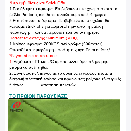
*Lap εμβυθίσεις και Strick Offs
1.For έβαψε το ύφασμα: Επιβεβαιώστε τα χρώματα από το
βιβλίο Pantone, και θα το τελειώσουμε σε 2-4 ημέρες.
2.For τύπωσε το ύφασμα: Επιβεβαιώστε τα σχέδια, θα
κάνουμε strick-offs για approral πριν από τη μαζική
παραγωγή, και θα περάσει περίπου 5-7 ημέρες.
Ποσότητα διαταγής *Minimum (MOQ).
1.Knitted ύφασμα: 200KGS ανά χρώμα (600meter)
Οποιαδήποτε μικρότερη ποσότητα χαιρετίζεται επίσης!
*Payment και συσκευασία
1.
Δεχόμαστε TT και L/C άμεσα, άλλοι όροι πληρωμής
μπορεί να συζητηθεί.
2. Συνήθως κυλημένος με το σωλήνα εγγράφου μέσα, τη
διαφανή πλαστική τσάντα και υφαίνοντας polybag εξωτερικές
ή όπως απαίτηση πελατών.
ΤΟ ΠΡΟΪΟΝ ΠΑΡΟΥΣΙΑΖΕΙ