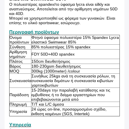
Ο πολυεστέρας spandex/το ύφασμα lycra είναι silkly και
αναπνεύσιμος. Αποτελείται από την αρίθμηση νημάτων 50D
και 40D.
Μπορεί να χρησιμοποιηθεί ως φόρεμα των γυναικών. Είναι
επίσης το υλικό sportswear, εσώρουχο.
Περιγραφή προϊόντων
Όνομα
Φτηνό ύφασμα πολυεστέρα 15% Spandex Lycra
προϊόντων
ελαστικό Swimwear 85%
Σύνθεση
85% πολυεστέρας 15% spandex
Αρίθμηση
FDY 50D+40D spandex
νημάτων
Πλάτος
150cm διευθετήσιμος
Βάρος
180-230gsm διευθετήσιμος
MOQ
300kg (1000meter) /colour
Συνήθως 25kgs ανά τη συσκευασία ρόλων, τη
Συσκευασία
συσκευασία δεμάτων ή συσκευασία κιβωτίων
χαρτοκιβωτίων
15-20days την παραλαβή κατάθεσης και τις
Παράδοση
εμβυθίσεις ή το δείγμα εργαστηρίων που
επιβεβαιώνονται μετά από
Πληρωμή
T/T και L/C άμεσα
24 ώρες on-line, προσαρμοσμένο σχέδιο,
Υπηρεσία
έκθεση κειμένων (SGS, Intertek)
Υπηρεσία