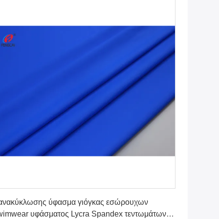
Πάρτε την καλύτερη τιμή
 ανακύκλωσης ύφασμα γιόγκας εσώρουχων
imwear υφάσματος Lycra Spandex τεντωμάτων