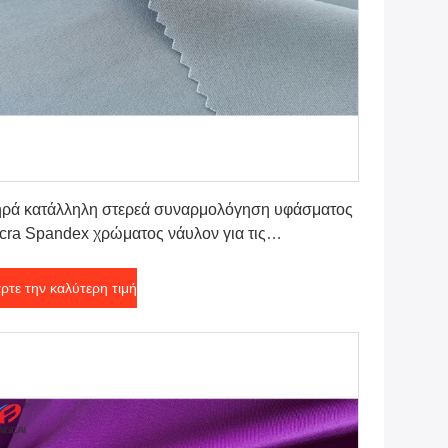
Πάρτε την καλύτερη τιμή
ρά κατάλληλη στερεά συναρμολόγηση υφάσματος
cra Spandex χρώματος νάυλον για τις
ρικνημίδες γιόγκας
ρτε την καλύτερη τιμή