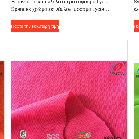
Ξεράνετε το κατάλληλο στερεό ύφασμα Lycra
Sw
Spandex χρώματος νάυλον, ύφασμα Lycra
ελ
Swimwear
Πάρτε την καλύτερη τιμή
Πά