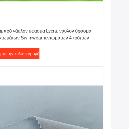
Πάρτε την καλύτερη τιμή
μπρό νάυλον ύφασμα Lycra, νάυλον ύφασμα
ντωμάτων Swimwear τεντωμάτων 4 τρόπων
ρτε την καλύτερη τιμή