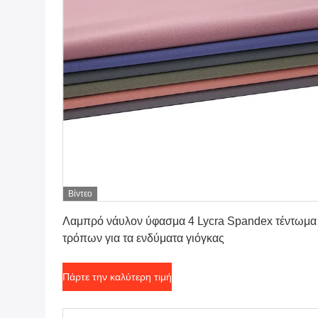
Βίντεο
Πάρτε την καλύτερη τιμή
Λαμπρό νάυλον ύφασμα 4 Lycra Spandex τέντωμα
τρόπων για τα ενδύματα γιόγκας
Πάρτε την καλύτερη τιμή