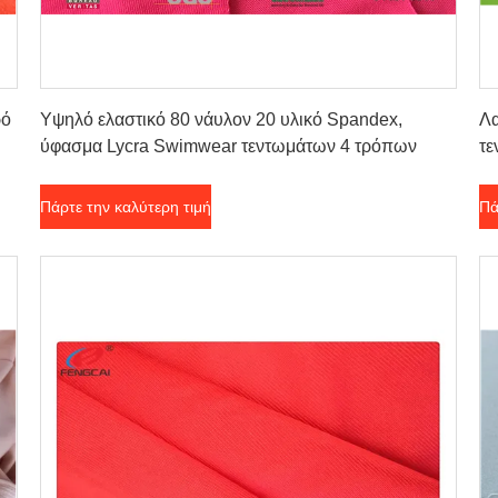
Πάρτε την καλύτερη τιμή
ρό
Υψηλό ελαστικό 80 νάυλον 20 υλικό Spandex,
Λα
ύφασμα Lycra Swimwear τεντωμάτων 4 τρόπων
τε
Πάρτε την καλύτερη τιμή
Πά