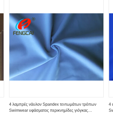
Πάρτε την καλύτερη τιμή
4 λαμπρές νάυλον Spandex τεντωμάτων τρόπων
4
Swimwear υφάσματος περικνημίδες γιόγκας
Sw