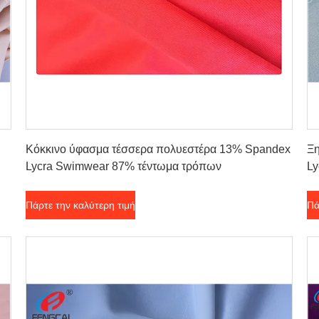
Πάρτε την καλύτερη τιμή
Κόκκινο ύφασμα τέσσερα πολυεστέρα 13% Spandex
Ξη
Lycra Swimwear 87% τέντωμα τρόπων
Ly
πε
Πάρτε την καλύτερη τιμή
Πά