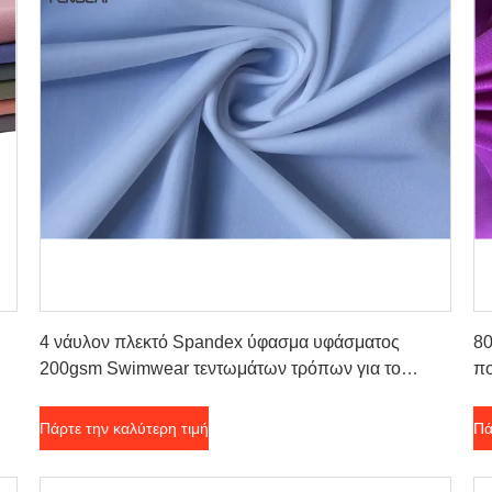
Πάρτε την καλύτερη τιμή
4 νάυλον πλεκτό Spandex ύφασμα υφάσματος
80
200gsm Swimwear τεντωμάτων τρόπων για το
πο
στηθόδεσμο
σ
Πάρτε την καλύτερη τιμή
Πά