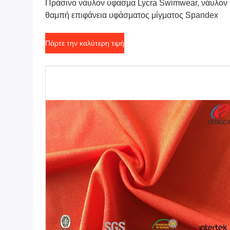
Πράσινο νάυλον ύφασμα Lycra Swimwear, νάυλον
θαμπή επιφάνεια υφάσματος μίγματος Spandex
Πάρτε την καλύτερη τιμή