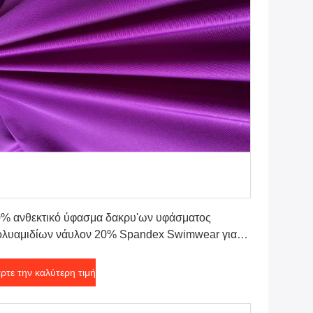
Πάρτε την καλύτερη τιμή
% ανθεκτικό ύφασμα δακρυ'ων υφάσματος
λυαμιδίων νάυλον 20% Spandex Swimwear για το
τηθόδεσμο
ρτε την καλύτερη τιμή