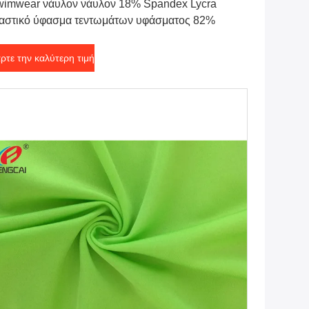
imwear νάυλον νάυλον 18% Spandex Lycra
αστικό ύφασμα τεντωμάτων υφάσματος 82%
ρτε την καλύτερη τιμή