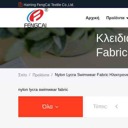
Haining FengCai Textile Co.,Ltd.
Αρχική
Προϊόντα
Κλειδ
Fabric
/
/
Nylon Lycra Swimwear Fabric Ηλεκτρον
Σπίτι
Προϊόντα
nylon lycra swimwear fabric
Όλα
Τύπος:
inky
Ύφασμα βελούδου πολυεστέρα
Φθορισμού υλικό ύφασμα