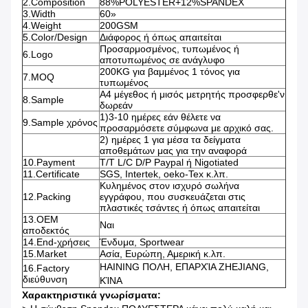
2.Composition
88%POLYESTER+12%SPANDEX
3.Width
60»
4.Weight
200GSM
5.Color/Design
Διάφορος ή όπως απαιτείται
Προσαρμοσμένος, τυπωμένος ή
6.Logo
αποτυπωμένος σε ανάγλυφο
200KG για βαμμένος 1 τόνος για
7.MOQ
τυπωμένος
A4 μέγεθος ή μισός μετρητής προσφερθε'ν
8.Sample
δωρεάν
1)3-10 ημέρες εάν θέλετε να
9.Sample χρόνος
προσαρμόσετε σύμφωνα με αρχικό σας.
2)
ημέρες 1 για μέσα τα δείγματα
αποθεμάτων μας για την αναφορά
10.Payment
T/T L/C D/P Paypal ή Nigotiated
11.Certificate
SGS, Intertek, oeko-Tex κ.λπ.
Κυλημένος στον ισχυρό σωλήνα
12.Packing
εγγράφου, που συσκευάζεται στις
πλαστικές τσάντες ή όπως απαιτείται
13.OEM
Ναι
αποδεκτός
14.End-χρήσεις
Ένδυμα, Sportwear
15.Market
Ασία, Ευρώπη, Αμερική κ.λπ.
HAINING ΠΟΛΗ, ΕΠΑΡΧΊΑ ZHEJIANG,
16.Factory
διεύθυνση
ΚΊΝΑ
Χαρακτηριστικά γνωρίσματα: