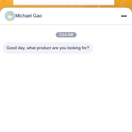
Michael Gao
Στείλετε
3:14 AM
Good day, what product are you looking for?
Haining FengCai Textile Co.,Ltd.
ensonlu@live.cn
86--13750792529
οικοδόμηση 8, qingchuan δρ
όμος no.5, πόλη xieqiao, πο
υ, zhejiang, Κίνα