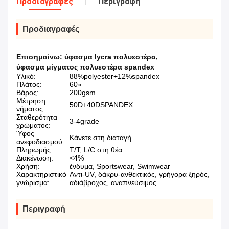
Προδιαγραφές
Περιγραφή
Προδιαγραφές
Επισημαίνω:
ύφασμα lycra πολυεστέρα
,
ύφασμα μίγματος πολυεστέρα spandex
Υλικό:
88%polyester+12%spandex
Πλάτος:
60»
Βάρος:
200gsm
Μέτρηση
50D+40DSPANDEX
νήματος:
Σταθερότητα
3-4grade
χρώματος:
Ύφος
Κάνετε στη διαταγή
ανεφοδιασμού:
Πληρωμής:
T/T, L/C στη θέα
Διακένωση:
<4%
Χρήση:
ένδυμα, Sportswear, Swimwear
Χαρακτηριστικό
Αντι-UV, δάκρυ-ανθεκτικός, γρήγορα ξηρός,
γνώρισμα:
αδιάβροχος, αναπνεύσιμος
Περιγραφή