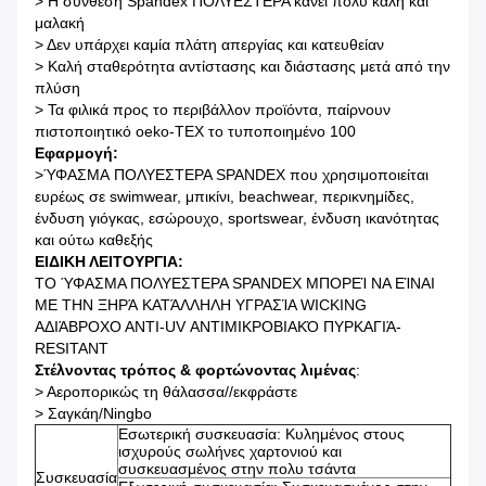
>
Η σύνθεση Spandex ΠΟΛΥΕΣΤΕΡΑ κάνει πολύ καλή και
μαλακή
>
Δεν υπάρχει καμία πλάτη απεργίας και κατευθείαν
>
Καλή σταθερότητα αντίστασης και διάστασης μετά από την
πλύση
>
Τα φιλικά προς το περιβάλλον προϊόντα, παίρνουν
πιστοποιητικό oeko-TEX το τυποποιημένο 100
Εφαρμογή:
>
ΎΦΑΣΜΑ ΠΟΛΥΕΣΤΕΡΑ SPANDEX που χρησιμοποιείται
ευρέως σε swimwear, μπικίνι, beachwear, περικνημίδες,
ένδυση γιόγκας, εσώρουχο, sportswear, ένδυση ικανότητας
και ούτω καθεξής
ΕΙΔΙΚΗ ΛΕΙΤΟΥΡΓΙΑ:
ΤΟ ΎΦΑΣΜΑ ΠΟΛΥΕΣΤΕΡΑ SPANDEX ΜΠΟΡΕΊ ΝΑ ΕΊΝΑΙ
ΜΕ ΤΗΝ ΞΗΡΆ ΚΑΤΆΛΛΗΛΗ ΥΓΡΑΣΊΑ WICKING
ΑΔΙΆΒΡΟΧΟ ΑΝΤΙ-UV ΑΝΤΙΜΙΚΡΟΒΙΑΚΌ ΠΥΡΚΑΓΙΆ-
RESITANT
Στέλνοντας τρόπος & φορτώνοντας λιμένας
:
>
Αεροπορικώς τη θάλασσα//εκφράστε
>
Σαγκάη/Ningbo
Εσωτερική συσκευασία: Κυλημένος στους
ισχυρούς σωλήνες χαρτονιού και
συσκευασμένος στην πολυ τσάντα
Συσκευασία