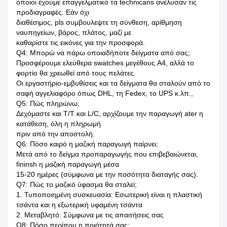
όποιοι έχουμε επαγγελματικό τα technicans ανέλυσαν τις
προδιαγραφές. Εάν όχι
διαθέσιμος, pls συμβουλεψτε τη σύνθεση, αρίθμηση
ναυπηγείων, βάρος, πλάτος, μαζί με
καθαρίστε τις εικόνες για την προσφορά.
Q4: Μπορώ να πάρω οποιαδήποτε δείγματα από σας;
Προσφέρουμε ελεύθερα swatches μεγέθους A4, αλλά το
φορτίο θα χρεωθεί από τους πελάτες.
Οι εργαστήριο-εμβυθίσεις και τα δείγματα θα σταλούν από το
σαφή αγγελιαφόρο όπως DHL, τη Fedex, το UPS κ.λπ.,
Q5: Πώς πληρώνω;
Δεχόμαστε και T/T και L/C, αρχίζουμε την παραγωγή ater η
κατάθεση, όλη η πληρωμή
πριν από την αποστολή.
Q6: Πόσο καιρό η μαζική παραγωγή παίρνει;
Μετά από το δείγμα προπαραγωγής που επιβεβαιώνεται,
fininsh η μαζική παραγωγή μέσα
15-20 ημέρες (σύμφωνα με την ποσότητα διαταγής σας).
Q7: Πώς το μαζικό ύφασμα θα σταλεί;
1. Τυποποιημένη συσκευασία: Εσωτερική είναι η πλαστική
τσάντα και η εξωτερική υφαμένη τσάντα
2. Μεταβλητό: Σύμφωνα με τις απαιτήσεις σας
Q8: Πόσο περίπου η ποιότητά σας;