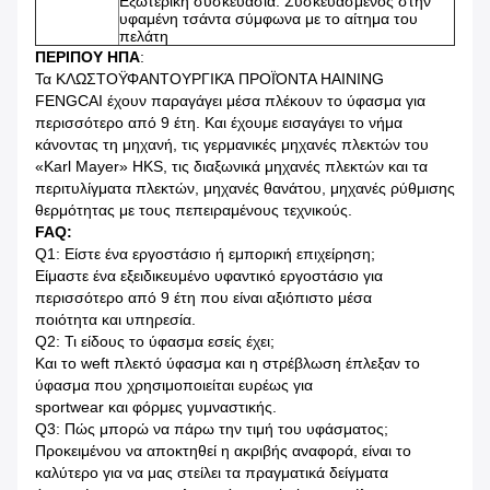
Εξωτερική συσκευασία: Συσκευασμένος στην
υφαμένη τσάντα σύμφωνα με το αίτημα του
πελάτη
ΠΕΡΙΠΟΥ ΗΠΑ
:
Τα ΚΛΩΣΤΟΫΦΑΝΤΟΥΡΓΙΚΆ ΠΡΟΪΌΝΤΑ HAINING
FENGCAI έχουν παραγάγει μέσα πλέκουν το ύφασμα για
περισσότερο από 9 έτη. Και έχουμε εισαγάγει το νήμα
κάνοντας τη μηχανή, τις γερμανικές μηχανές πλεκτών του
«Karl Mayer» HKS, τις διαξωνικά μηχανές πλεκτών και τα
περιτυλίγματα πλεκτών, μηχανές θανάτου, μηχανές ρύθμισης
θερμότητας με τους πεπειραμένους τεχνικούς.
FAQ:
Q1: Είστε ένα εργοστάσιο ή εμπορική επιχείρηση;
Είμαστε ένα εξειδικευμένο υφαντικό εργοστάσιο για
περισσότερο από 9 έτη που είναι αξιόπιστο μέσα
ποιότητα και υπηρεσία.
Q2: Τι είδους το ύφασμα εσείς έχει;
Και το weft πλεκτό ύφασμα και η στρέβλωση έπλεξαν το
ύφασμα που χρησιμοποιείται ευρέως για
sportwear και φόρμες γυμναστικής.
Q3: Πώς μπορώ να πάρω την τιμή του υφάσματος;
Προκειμένου να αποκτηθεί η ακριβής αναφορά, είναι το
καλύτερο για να μας στείλει τα πραγματικά δείγματα