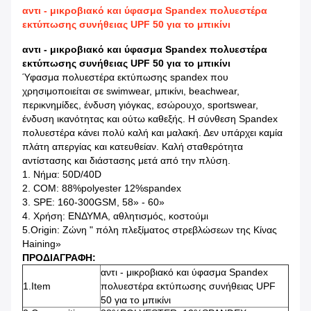
αντι - μικροβιακό και ύφασμα Spandex πολυεστέρα
εκτύπωσης συνήθειας UPF 50 για το μπικίνι
αντι - μικροβιακό και ύφασμα Spandex πολυεστέρα
εκτύπωσης συνήθειας UPF 50 για το μπικίνι
Ύφασμα πολυεστέρα εκτύπωσης spandex που
χρησιμοποιείται σε swimwear, μπικίνι, beachwear,
περικνημίδες, ένδυση γιόγκας, εσώρουχο, sportswear,
ένδυση ικανότητας και ούτω καθεξής. Η σύνθεση Spandex
πολυεστέρα κάνει πολύ καλή και μαλακή. Δεν υπάρχει καμία
πλάτη απεργίας και κατευθείαν. Καλή σταθερότητα
αντίστασης και διάστασης μετά από την πλύση.
1.
Νήμα: 50D/40D
2. COM: 88%polyester 12%spandex
3. SPE: 160-300GSM, 58» - 60»
4.
Χρήση: ΕΝΔΥΜΑ, αθλητισμός, κοστούμι
5.Origin: Ζώνη " πόλη πλεξίματος στρεβλώσεων της Κίνας
Haining»
ΠΡΟΔΙΑΓΡΑΦΗ:
αντι - μικροβιακό και ύφασμα Spandex
1.Item
πολυεστέρα εκτύπωσης συνήθειας UPF
50 για το μπικίνι