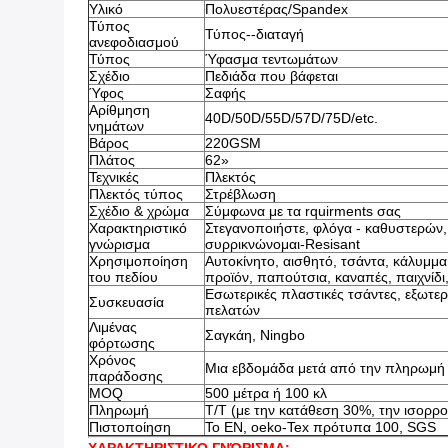
Υλικό
Πολυεστέρας/Spandex
Τύπος
Τύπος--διαταγή
ανεφοδιασμού
Τύπος
Ύφασμα τεντωμάτων
Σχέδιο
Πεδιάδα που βάφεται
Ύφος
Σαφής
Αρίθμηση
40D/50D/55D/57D/75D/etc.
νημάτων
Βάρος
220GSM
Πλάτος
62»
Τεχνικές
Πλεκτός
Πλεκτός τύπος
Στρέβλωση
Σχέδιο & χρώμα
Σύμφωνα με τα rquirments σας
Χαρακτηριστικό
Στεγανοποιήστε, φλόγα - καθυστερών, 
γνώρισμα
συρρικνώνομαι-Resisant
Χρησιμοποίηση
Αυτοκίνητο, αισθητό, τσάντα, κάλυμμ
του πεδίου
προϊόν, παπούτσια, καναπές, παιχνίδι
Εσωτερικές πλαστικές τσάντες, εξωτερ
Συσκευασία
πελατών
Λιμένας
Σαγκάη, Ningbo
φόρτωσης
Χρόνος
Μια εβδομάδα μετά από την πληρωμή 
παράδοσης
MOQ
500 μέτρα ή 100 κλ
Πληρωμή
T/T (με την κατάθεση 30%, την ισορρ
Πιστοποίηση
Το EN, oeko-Tex πρότυπα 100, SGS