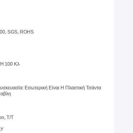
100, SGS, ROHS
 Ή 100 Κλ
Συσκευασία: Εσωτερική Είναι Η Πλαστική Τσάντα
ταβλη
on, T/T
AY