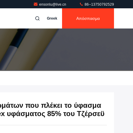
ensonlu@live.cn
86--13750792529
Απόσπασμα
Greek
μάτων που πλέκει το ύφασμα
x υφάσματος 85% του Τζέρσεϋ