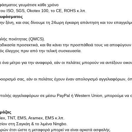
υφάσματος γευμάτισε κάθε χρόνο
του ISO, SGS, Okotex 100, το CE, ROHS κ.λπ.
 υφάσματος
ένη, και σας δίνουμε τη 24ωρη έγκαιρη απάντηση και τον επαγγελμ
καλής ποιότητας (QMCS).
αδικασία προσεκτικά, και θα κάνει την προσπάθειά τους να αποφύγουν
λός έλεγχος πριν από την τελική συσκευασία.
ένα μέτρο για την αναφορά, εάν οι πελάτες μπορούν να αντέξουν οικο
ορισμό σας, εάν οι πελάτες έχουν έναν απολογισμό αγγελιαφόρων, ό
στολής αγγελιαφόρων σε μέσω PayPal ή Western Union, μπορούμε να σ
 μάζας
dex, TNT, EMS, Aramex, EMS κ.λπ.
σίον στη Σαγκάη & το λιμένα Ningbo.
ωρών έτσι ώστε η μεταφορά μπορεί να είναι αρκετά ασφαλής.