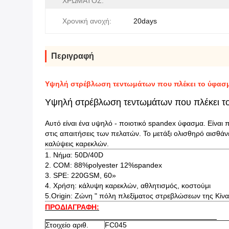
ΧΡΩΜΑΤΟΣ:
Χρονική ανοχή:
20days
Περιγραφή
Υψηλή στρέβλωση τεντωμάτων που πλέκει το ύφασ
Υψηλή στρέβλωση τεντωμάτων που πλέκει τ
Αυτό είναι ένα υψηλό - ποιοτικό spandex ύφασμα. Είναι
στις απαιτήσεις των πελατών. Το μετάξι ολισθηρό αισθάν
καλύψεις καρεκλών.
1. Νήμα: 50D/40D
2. COM: 88%polyester 12%spandex
3. SPE: 220GSM, 60»
4. Χρήση: κάλυψη καρεκλών, αθλητισμός, κοστούμι
5.Origin: Ζώνη " πόλη πλεξίματος στρεβλώσεων της Κίνα
ΠΡΟΔΙΑΓΡΑΦΗ:
Στοιχείο αριθ.
FC045