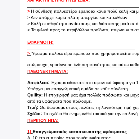
ΧΑΡΑΚΤΗΡΙΣΤΙΚΟ ΓΝΏΡΙΣΜΑ:
>
Η σύνθεση πολυεστέρα spandex κάνει πολύ καλή και 
> Δεν υπάρχει καμία πλάτη απεργίας και κατευθείαν
> Καλή σταθερότητα αντίστασης και διάστασης μετά από
> Τα φιλικά προς το περιβάλλον προϊόντα, παίρνουν πι
ΕΦΑΡΜΟΓΗ:
>
Ύφασμα πολυεστέρα spandex που χρησιμοποιείται ευρέω
εσώρουχο, sportswear, ένδυση ικανότητας και ούτω καθ
ΠΛΕΟΝΕΚΤΗΜΑΤΑ:
Ασφάλεια:
Έχουμε ειδικευτεί στο υφαντικό ύφασμα για 1
Υπάρχει μια επαγγελματική ομάδα σε κάθε σύνδεση.
Quility:
Η επιχείρησή μας έχει πολλές πρόσωπα και μηχαν
από τα υφάσματα που πωλούμε.
Τιμή:
Θα δώσουμε στους πελάτες τη λογικότερη τιμή χο
Σχέδιο:
Το σχέδιο θα ενημερωθεί τακτικά για την επιλογή
ΠΕΡΙΠΟΥ ΗΠΑ:
1)
Επαγγελματικός κατασκευαστής υφάσματος
Α. 10 έτη εμπειρίας στον τομέα υφάσματος