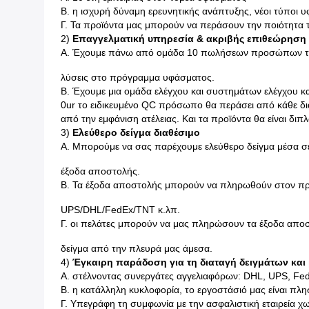
Β. η ισχυρή δύναμη ερευνητικής ανάπτυξης, νέοι τύποι 
Γ. Τα προϊόντα μας μπορούν να περάσουν την ποιότητα 
2)
Επαγγελματική υπηρεσία & ακριβής επιθεώρηση
Α. Έχουμε πάνω από ομάδα 10 πωλήσεων προσώπων την ξ
λύσεις στο πρόγραμμα υφάσματος.
Β. Έχουμε μια ομάδα ελέγχου και συστημάτων ελέγχου 
0ur το ειδικευμένο QC πρόσωπο θα περάσει από κάθε δι
από την εμφάνιση ατέλειας. Και τα προϊόντα θα είναι διπ
3)
Ελεύθερο δείγμα διαθέσιμο
Α. Μπορούμε να σας παρέχουμε ελεύθερο δείγμα μέσα σε 
έξοδα αποστολής.
Β. Τα έξοδα αποστολής μπορούν να πληρωθούν στον προ
UPS/DHL/FedEx/TNT κ.λπ.
Γ. οι πελάτες μπορούν να μας πληρώσουν τα έξοδα απο
δείγμα από την πλευρά μας άμεσα.
4)
Έγκαιρη παράδοση για τη διαταγή δειγμάτων και
Α. στέλνοντας συνεργάτες αγγελιαφόρων: DHL, UPS, Fe
Β. η κατάλληλη κυκλοφορία, το εργοστάσιό μας είναι πλη
Γ. Υπεγράφη τη συμφωνία με την ασφαλιστική εταιρεία χ