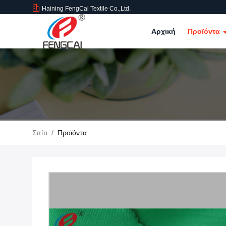
Haining FengCai Textile Co.,Ltd.
Αρχική
Προϊόντα
Σπίτι
/
Προϊόντα