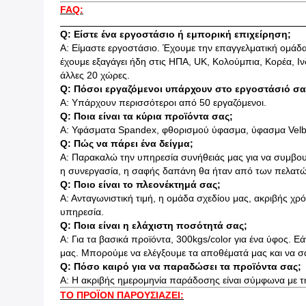
FAQ:
Q: Είστε ένα εργοστάσιο ή εμπορική επιχείρηση;
Α: Είμαστε εργοστάσιο. Έχουμε την επαγγελματική ομάδα
έχουμε εξαγάγει ήδη στις ΗΠΑ, UK, Κολούμπια, Κορέα, Ινδ
άλλες 20 χώρες.
Q: Πόσοι εργαζόμενοι υπάρχουν στο εργοστάσιό σα
Α: Υπάρχουν περισσότεροι από 50 εργαζόμενοι.
Q: Ποια είναι τα κύρια προϊόντα σας;
Α: Υφάσματα Spandex, φθορισμού ύφασμα, ύφασμα Vel
Q: Πώς να πάρει ένα δείγμα;
Α: Παρακαλώ την υπηρεσία συνήθειάς μας για να συμβου
η συνεργασία, η σαφής δαπάνη θα ήταν από των πελατ
Q: Ποιο είναι το πλεονέκτημά σας;
Α: Ανταγωνιστική τιμή, η ομάδα σχεδίου μας, ακριβής 
υπηρεσία.
Q: Ποια είναι η ελάχιστη ποσότητά σας;
Α: Για τα βασικά προϊόντα, 300kgs/color για ένα ύφος. 
μας. Μπορούμε να ελέγξουμε τα αποθέματά μας και να σα
Q: Πόσο καιρό για να παραδώσει τα προϊόντα σας;
Α: Η ακριβής ημερομηνία παράδοσης είναι σύμφωνα με τη
ΤΟ ΠΡΟΪΟΝ ΠΑΡΟΥΣΙΑΖΕΙ: