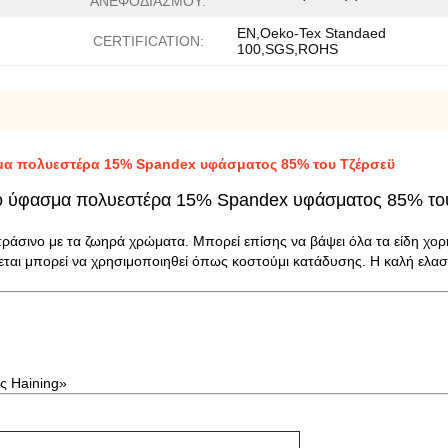
ΑΝΕΦΟΔΙΑΣΜΟΥ:
EN,Oeko-Tex Standaed
CERTIFICATION:
100,SGS,ROHS
μα πολυεστέρα 15% Spandex υφάσματος 85% του Τζέρσεϋ
ο ύφασμα πολυεστέρα 15% Spandex υφάσματος 85% το
 πράσινο με τα ζωηρά χρώματα. Μπορεί επίσης να βάψει όλα
τα είδη χο
εται μπορεί να χρησιμοποιηθεί
όπως κοστούμι κατάδυσης. Η καλή ελαστι
ς Haining»