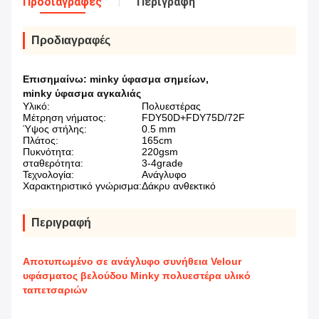
Προδιαγραφές
Περιγραφή
Προδιαγραφές
Επισημαίνω:
minky ύφασμα σημείων
,
minky ύφασμα αγκαλιάς
Υλικό:
Πολυεστέρας
Μέτρηση νήματος:
FDY50D+FDY75D/72F
Ύψος στήλης:
0.5 mm
Πλάτος:
165cm
Πυκνότητα:
220gsm
σταθερότητα:
3-4grade
Τεχνολογία:
Ανάγλυφο
Χαρακτηριστικό γνώρισμα:
Δάκρυ ανθεκτικό
Περιγραφή
Αποτυπωμένο σε ανάγλυφο συνήθεια Velour
υφάσματος βελούδου Minky πολυεστέρα υλικό
ταπετσαριών