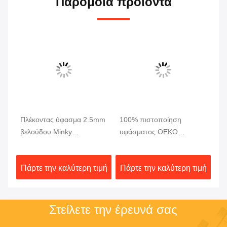
Παρόμοια προϊόντα
Πλέκοντας ύφασμα 2.5mm
100% πιστοποίηση
Έξ
βελούδου Minky
υφάσματος OEKO
Fa
ν
πολυεστέρα στρεβλώσεων
βελούδου Minky
κο
έξοχος μαλακός σωρών
φυσαλίδων δεράτων
γο
ιμή
Πάρτε την καλύτερη τιμή
Πάρτε την καλύτερη τιμή
Πά
μικροϋπολογιστών
πα
πολυεστέρα
Στείλετε την έρευνά σας