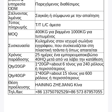
υπηρεσία
Παρεχόμενος διαθέσιμος
ODM
Στέλνοντας
Σαγκάη ή σύμφωνα με την απαίτηση
λιμένας
Τύπος
T/T L/C άμεσα
πληρωμής
400KG για βαμμένο 1000KG για
MOQ
τυπωμένος
Κυλημένος στον ισχυρό σωλήνα
Συσκευασία
εγγράφου, που συσκευάζεται στη
πλαστική τσάντα ή όπως απαιτείται
Χρόνος
25 ημέρες ένα εμπορευματοκιβώτιο
παράδοσης
40HQ μετά από να λάβει την κατάθεση
1*20GP=about 6 τόνος για 240 ρόλους
Qty/20GP
ή περισσότερους
1*40GP=about 15 τόνος για 600
Qty/40GP
ρόλους ή περισσότερους
Θέση
HAINING ZHEJIANG Κίνα
προέλευσης
Τηλ./fax:
+86 13750792529/+86 573 87957055