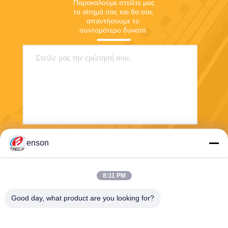
Παρακαλούμε στείλτε μας 
το αίτημά σας και θα σας 
απαντήσουμε το 
συντομότερο δυνατό.
enson
Στείλετε
8:11 PM
Good day, what product are you looking for?
Haining FengCai Textile Co.,Ltd.