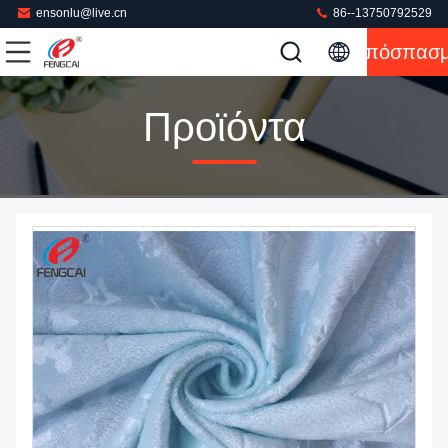
ensonlu@live.cn
86--13750792529
Απόσπασ
Προϊόντα