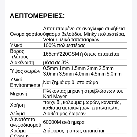
ΛΕΠΤΟΜΕΡΕΙΕΣ:
Αποτυπωμένο σε ανάγλυφο συνήθεια
Όνομα φορτίου
ύφασμα βελούδου Minky πολυεστέρα,
Velour υλικό ταπετσαριών
Υλικό
100% πολυεστέρας
Βάρος
165cm*220GSM ή όπως απαιτείται
πλάτους
Διακένωση
μέσα σε 3%
0.5mm 1mm 1.5mm 2mm 2.5mm
Ύψος σωρών
3.0mm 3.5mm 4.0mm 4.5mm 5.0mm
Υλικό
Ναι ζημιά αριθ. στο σώμα
Environmentail
Πλέκοντας μηχανή στρεβλώσεων του
Μηχανή
Karl Mayer
παιχνίδι, κάλυμμα μωρών, καναπές,
Χρήση
κάθισμα αυτοκινήτων, έπιπλα κ.λπ.
Δείγμα
Διαθέσιμος δωρεάν
Δυνατότητα
60000M ανά ημέρα
ανεφοδιασμού
Χρώμα
Διάφορος ή όπως απαιτείται
COem &