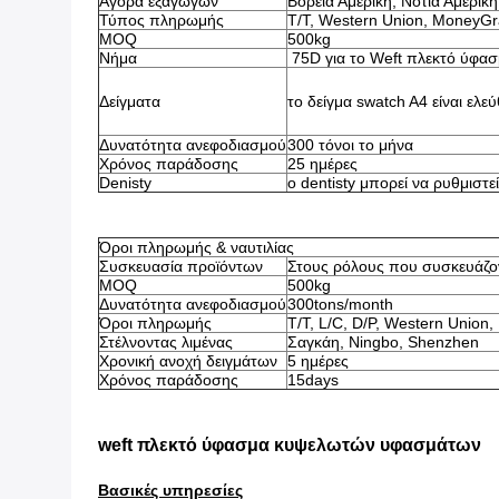
Αγορά εξαγωγών
Βόρεια Αμερική, Νότια Αμερική
Τύπος πληρωμής
T/T, Western Union, MoneyGr
MOQ
500kg
Νήμα
75D για το Weft πλεκτό ύφα
Δείγματα
το δείγμα swatch A4 είναι ελ
Δυνατότητα ανεφοδιασμού
300 τόνοι το μήνα
Χρόνος παράδοσης
25 ημέρες
Denisty
ο dentisty μπορεί να ρυθμισ
Όροι πληρωμής & ναυτιλίας
Συσκευασία προϊόντων
Στους ρόλους που συσκευάζον
MOQ
500kg
Δυνατότητα ανεφοδιασμού
300tons/month
Όροι πληρωμής
T/T, L/C, D/P, Western Unio
Στέλνοντας λιμένας
Σαγκάη, Ningbo, Shenzhen
Χρονική ανοχή δειγμάτων
5 ημέρες
Χρόνος παράδοσης
15days
weft πλεκτό ύφασμα κυψελωτών υφασμάτων
Βασικές υπηρεσίες