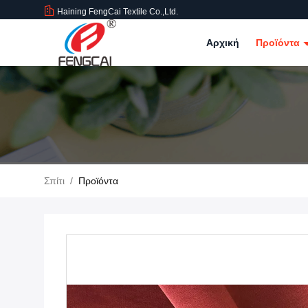
Haining FengCai Textile Co.,Ltd.
Αρχική
Προϊόντα
Σπίτι
/
Προϊόντα