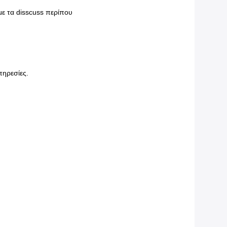
με τα disscuss περίπου
πηρεσίες.