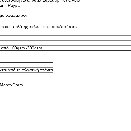
, ανατολική Ασία, νότια Ευρώπη, Νότια Ασία
am, Paypal.
σμα υφασμάτων
εύθερο ο πελάτης καλύπτει το σαφές κόστος
τεί από 100gsm~300gsm
ται από τη πλαστική τσάντα
n, MoneyGram