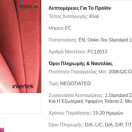
Λεπτομέρειες Για Το Προϊόν
Τόπος Καταγωγής:
Κίνα
Μάρκα:
FC
Πιστοποίηση:
EN, Oeko-Tex Standard 
Αριθμό Μοντέλου:
FC12013
Όροι Πληρωμής & Ναυτιλίας
Ποσότητα Παραγγελίας Min:
200KG/CO
Τιμή:
NEGOTIATED
Συσκευασία Λεπτομέρειες:
1.Standard 
Και Η Εξωτερική Υφαμένη Τσάντα 2. Με
Χρόνος Παράδοσης:
15-20 Ημερών
Όροι Πληρωμής:
D/A, L/C, D/A, D/P, T/