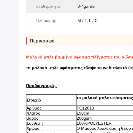
σταθερότητα:
3-4garde
Πληρωμής:
Μ / Τ, L / C
Περιγραφή
Μαλακό μπλε βαμμένο ύφασμα πλέγματος του αθλη
το μαλακό μπλε υφάσματος έβαψε το weft πλεκτό 
Προδιαγραφές:
το μαλακό μπλε υφάσματος
Στοιχείο
Αριθμός
FC12013
πλάτος
190cm
Βάρος
200gsm
Σύνθεση
100%POLYESTER
Χρώμα
Ο Μαύρος λουλακιού ή θείου ε