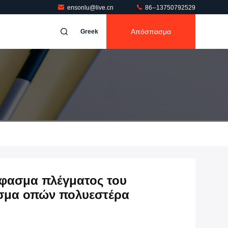
ensonlu@live.cn
86--13750792529
Απόσπασμα
Greek
φασμα πλέγματος του
ασμα οπών πολυεστέρα