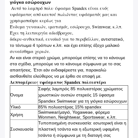
γιόγκα εσώρουχων
Αυτό το λαμπρό πολυ ύφασμα Spandex
είναι ενός
υφάσματος από καυτού πωλώντας υφάσματός μας και
χρησιμοποίησε κυρίως για
Ένδυμα γυναικών, ιματισμός, εσώρουχο, Swimwear, κ.λπ.
Έχει τη λειτουργία αδιάβροχου,
δάκρυ-ανθεκτικό, ευνοϊκό για το περιβάλλον
, αντιστατικό,
το τέντωμα 4 τρόπων κ.λπ. και έχει επίσης έξοχο μαλακό
συναίσθημα χεριών.
Αν και είναι στερεό χρώμα, μπορούμε επίσης να το κάνουμε
στα σχέδια, μπορούμε να το κάνουμε σύμφωνα με το σας
απαιτήσεις. Έτσι εάν ενδιαφέρεστε για, παρακαλώ
αισθανθείτε ελεύθερος να με έρθει σε επαφή με.
Λεπτομέρειες υφάσματος Spandex πολυεστέρα
Σαφής λαμπρός 85 πολυεστέρας χρώματος
Όνομα
χρωστικών ουσιών στερεός 15 ύφασμα
Spandex Swimwear για τη γιόγκα εσώρουχων
Υλικό
85% πολυεστέρας 15% spandex
Swimwear/μαγιό, Yogaweae, φόρεμα
Χρήση
Wonmen, Neightwear, Sportswear, κ.λπ.
Τυποποιημένη συσκευασία: εσωτερική είναι η
Συσκευασία
πλαστική τσάντα και η εξωτερική υφαμένη
τσάντα ή σύμφωνα με τη διαταγή σας