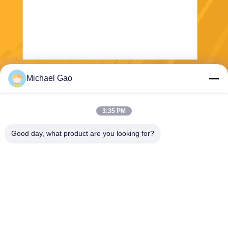
Michael Gao
Στείλετε
3:35 PM
Good day, what product are you looking for?
Haining FengCai Textile Co.,Ltd.
ensonlu@live.cn
86--13750792529
οικοδόμηση 8, qingchuan δρ
όμος no.5, πόλη xieqiao, πο