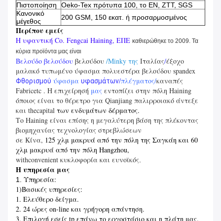
Πιστοποίηση
Oeko-Tex πρότυπα 100, το EN, ZTT, SGS
Κανονικό
200 GSM, 150 εκατ. ή προσαρμοσμένος
μέγεθος
Περίπου εμείς
Η υφαντική Co. Fengcai Haining, ΕΠΕ
καθιερώθηκε το 2009. Τα
κύρια προϊόντα μας είναι
Βελούδο βελούδου
βελούδου
/Minky της
Ιταλίας
/
έξοχο
μαλακό τυπωμένο
ύφασμα πολυεστέρα
βελούδου
spandex
ύφασμα
/
πλέγματος
/
καναπές
Φθορισμού
υφασμάτων
Fabricetc
. Η επιχείρησή
μας
εντοπίζει στην πόλη Haining
όποιος είναι το θέρετρο για Qianjiang παλιρροιακό άντεξε
και thecapital
των ενδυμάτων δέρματος.
Το Haining είναι επίσης η μεγαλύτερη βάση της πλέκοντας
βιομηχανίας τεχνολογίας στρεβλώσεων
σε Κίνα,
125 χλμ μακρυά από την πόλη της Σαγκάη και 60
χλμ μακρυά από την πόλη Hangzhou,
withconvenient κυκλοφορία και ευνοϊκός
.
Η υπηρεσία μας
Υπηρεσία:
1.
1)Βασικές υπηρεσίες:
1. Ελεύθερο δείγμα.
2. 24 ώρες on-line και γρήγορη απάντηση.
3. Επιλογή εσείς tp επάνω το εργοστάσιο και η πλάτη μας.