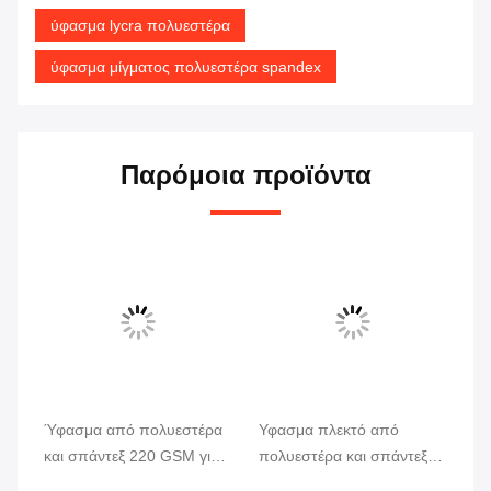
ύφασμα lycra πολυεστέρα
ύφασμα μίγματος πολυεστέρα spandex
Παρόμοια προϊόντα
Ύφασμα από πολυεστέρα
Υφασμα πλεκτό από
Πο
και σπάντεξ 220 GSM για
πολυεστέρα και σπάντεξ
ύφ
μαγιό και αθλητικά ρούχα
220 GSM, ελαστικό 4
GS