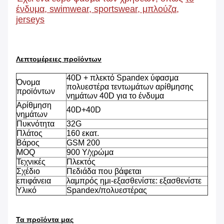
ένδυμα, swimwear, sportswear, μπλούζα,
jerseys
Λεπτομέρειες προϊόντων
40D + πλεκτό Spandex ύφασμα
Όνομα
πολυεστέρα τεντωμάτων αρίθμησης
προϊόντων
νημάτων 40D για το ένδυμα
Αρίθμηση
40D+40D
νημάτων
Πυκνότητα
32G
Πλάτος
160 εκατ.
Βάρος
GSM 200
MOQ
900 Υ/χρώμα
Τεχνικές
Πλεκτός
Σχέδιο
Πεδιάδα που βάφεται
επιφάνεια
λαμπρός ημι-εξασθενίστε: εξασθενίστε
Υλικό
Spandex/πολυεστέρας
Τα προϊόντα μας