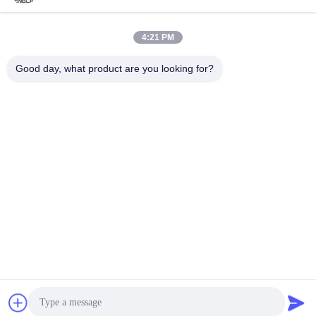
4:21 PM
Good day, what product are you looking for?
Haining FengCai Textile Co.,Ltd.
ensonlu@live.cn
86--13750792529
οικοδόμηση 8, qingchuan δρ
όμος no.5, πόλη xieqiao, πο
υ, zhejiang, Κίνα
Κίνα Καλή ποιότητα Ύφασμα Spandex πολυεστέρα Προμηθευτής. 2026
Haining FengCai Textile Co.,Ltd. . Διατηρούνται όλα τα πνευματικά
δικαιώματα.