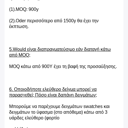
(1).MOQ: 900y
(2).Oder περισσότερο από 1500y θα έχει την
έκπτωση.
5.Would είναι διαπραγματεύσιμο εάν διαταγή κάτω
από MOQ;
MOQ κάτω από 900Y έχει τη βαφή της προσαύξησης.
6. Οποιοδήποτε ελεύθερο δείγμα μπορεί να
παρασχεθεί; Πόσο είναι δαπάνη δειγμάτων;
Μπορούμε να παρέχουμε δειγμάτων swatches και
δειγμάτων το ύφασμα (στο απόθεμα) κάτω από 3
υάρδες ελεύθερο (φορτίο