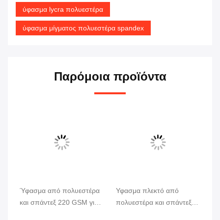
ύφασμα lycra πολυεστέρα
ύφασμα μίγματος πολυεστέρα spandex
Παρόμοια προϊόντα
Ύφασμα από πολυεστέρα
Υφασμα πλεκτό από
Πο
και σπάντεξ 220 GSM για
πολυεστέρα και σπάντεξ
ύφ
μαγιό και αθλητικά ρούχα
220 GSM, ελαστικό 4
GS