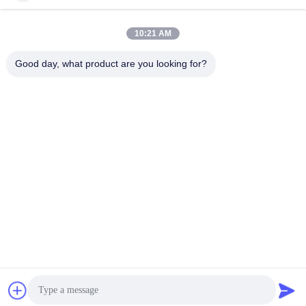
10:21 AM
Good day, what product are you looking for?
Haining FengCai Textile Co.,Ltd.
ensonlu@live.cn
86--13750792529
οικοδόμηση 8, qingchuan δρ
όμος no.5, πόλη xieqiao, πο
υ, zhejiang, Κίνα
Κίνα Καλή ποιότητα Ύφασμα Spandex πολυεστέρα Προμηθευτής. 2026
Haining FengCai Textile Co.,Ltd. . Διατηρούνται όλα τα πνευματικά
δικαιώματα.