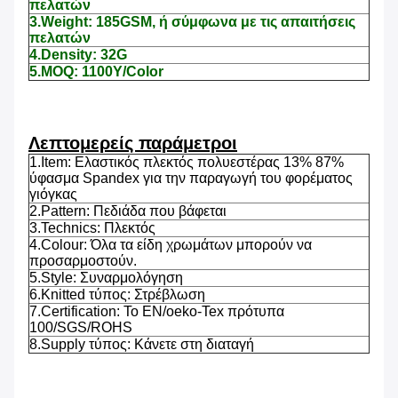
πελατών
3.Weight: 185GSM, ή σύμφωνα με τις απαιτήσεις
πελατών
4.Density: 32G
5.MOQ: 1100Y/Color
Λεπτομερείς παράμετροι
1.Item: Ελαστικός πλεκτός πολυεστέρας 13% 87%
ύφασμα Spandex για την παραγωγή του φορέματος
γιόγκας
2.Pattern: Πεδιάδα που βάφεται
3.Technics: Πλεκτός
4.Colour: Όλα τα είδη χρωμάτων μπορούν να
προσαρμοστούν.
5.Style: Συναρμολόγηση
6.Knitted τύπος: Στρέβλωση
7.Certification: Το EN/oeko-Tex πρότυπα
100/SGS/ROHS
8.Supply τύπος: Κάνετε στη διαταγή