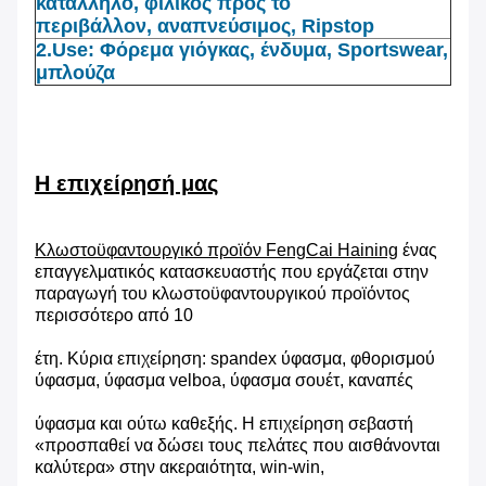
κατάλληλο, φιλικός προς το
περιβάλλον, αναπνεύσιμος, Ripstop
2.Use: Φόρεμα γιόγκας, ένδυμα, Sportswear,
μπλούζα
Η επιχείρησή μας
Κλωστοϋφαντουργικό προϊόν FengCai Haining
ένας
επαγγελματικός κατασκευαστής που εργάζεται στην
παραγωγή του κλωστοϋφαντουργικού προϊόντος
περισσότερο από 10
έτη. Κύρια επιχείρηση: spandex ύφασμα, φθορισμού
ύφασμα, ύφασμα velboa, ύφασμα σουέτ, καναπές
ύφασμα και ούτω καθεξής. Η επιχείρηση σεβαστή
«προσπαθεί να δώσει τους πελάτες που αισθάνονται
καλύτερα» στην ακεραιότητα, win-win,