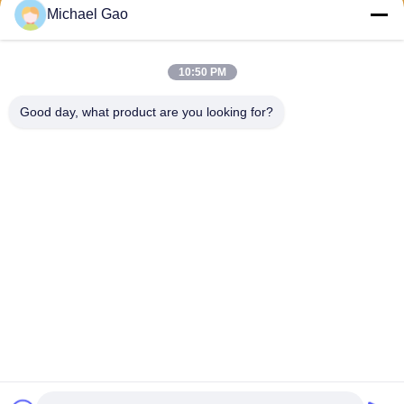
Michael Gao
Στείλετε
10:50 PM
Good day, what product are you looking for?
Haining FengCai Textile Co.,Ltd.
ensonlu@live.cn
86--13750792529
οικοδόμηση 8, qingchuan δρ
όμος no.5, πόλη xieqiao, πο
υ, zhejiang, Κίνα
Κίνα Καλή ποιότητα Ύφασμα Spandex πολυεστέρα Προμηθευτής. 2026
Haining FengCai Textile Co.,Ltd. . Διατηρούνται όλα τα πνευματικά
δικαιώματα.