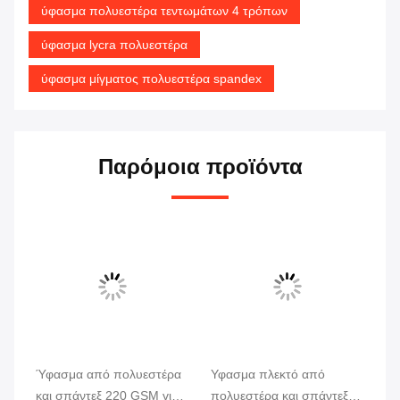
ύφασμα πολυεστέρα τεντωμάτων 4 τρόπων
ύφασμα lycra πολυεστέρα
ύφασμα μίγματος πολυεστέρα spandex
Παρόμοια προϊόντα
Ύφασμα από πολυεστέρα
Υφασμα πλεκτό από
Πο
και σπάντεξ 220 GSM για
πολυεστέρα και σπάντεξ
ύφ