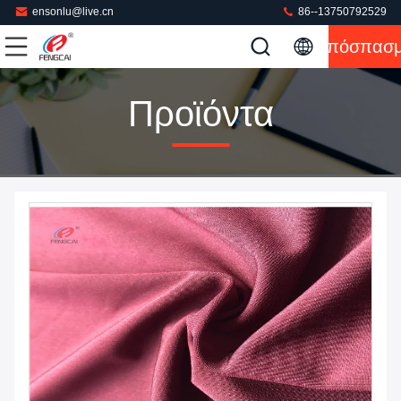
ensonlu@live.cn
86--13750792529
Απόσπασ
Προϊόντα