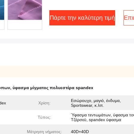
Πάρτε την καλύτερη τιμή
Επι
ρόπων
,
ύφασμα μίγματος πολυεστέρα spandex
Εσώρουχο, μαγιό, ένδυμα,
dex
Χρίση:
Sportswear, κ.λπ.
Ύφασμα τεντωμάτων, ύφασμα το
Τύπος:
Τζέρσεϋ, spandex ύφασμα
Μέτρηση νήματος:
40D+40D