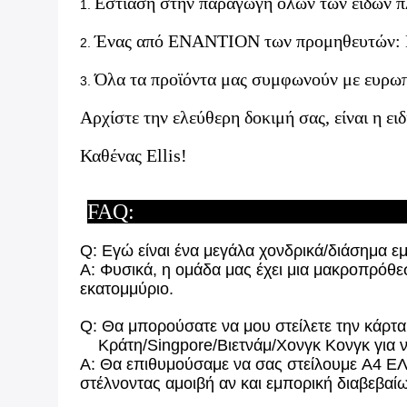
Εστίαση στην παραγωγή όλων των ειδών π
1.
Ένας από ΕΝΑΝΤΙΟΝ των προμηθευτών: Για
2.
Όλα τα προϊόντα μας συμφωνούν με ευρω
3.
Αρχίστε την ελεύθερη δοκιμή σας, είναι η ειδ
Καθένας Ellis!
FA
Q: Εγώ είναι ένα μεγάλα χονδρικά/διάσημα ε
Α: Φυσικά, η ομάδα μας έχει μια μακροπρόθ
εκατομμύριο.
Q: Θα μπορούσατε να μου στείλετε την κάρτα
Κράτη/Singpore/Βιετνάμ/Χονγκ Κονγκ για να
Α: Θα επιθυμούσαμε να σας στείλουμε A4 Ε
στέλνοντας αμοιβή αν και εμπορική διαβεβ