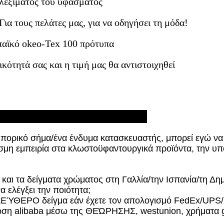
λεξίματος του υφάσματος
 τους πελάτες μας, για να οδηγήσει τη μόδα!
παϊκό okeo-Tex 100 πρότυπα
ικότητά σας και η τιμή μας θα αντιστοιχηθεί
Q:
μπορικό σήμα/ένα ένδυμα κατασκευαστής, μπορεί εγώ να 
εσμη εμπειρία στα κλωστοϋφαντουργικά προϊόντα, την υπ
 και τα δείγματα χρώματος στη Γαλλία/την Ισπανία/τη Δη
 ελέγξει την ποιότητα;
ΛΕΎΘΕΡΟ δείγμα εάν έχετε τον απολογισμό FedEx/UPS/D
αίωση alibaba μέσω της ΘΕΏΡΗΣΗΣ, westunion, χρήματ