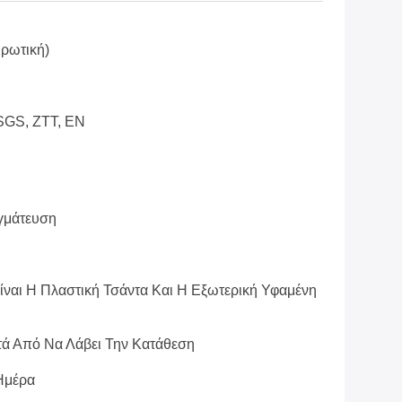
ιρωτική)
 SGS, ZTT, EN
γμάτευση
ίναι Η Πλαστική Τσάντα Και Η Εξωτερική Υφαμένη
τά Από Να Λάβει Την Κατάθεση
Ημέρα