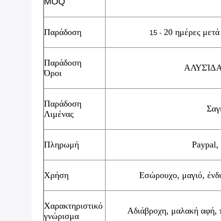
MOQ
Παράδοση
20 ημέρες μετά
15 -
Παράδοση
ΑΛΥΣΊΔΑ
Όροι
Παράδοση
Σαγ
Λιμένας
Πληρωμή
Paypal,
Χρήση
Εσώρουχο, μαγιό, ένδυ
Χαρακτηριστικό
Αδιάβροχη, μαλακή αφή, π
γνώρισμα