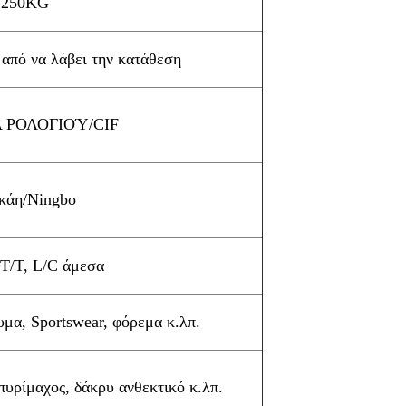
250KG
 από να λάβει την κατάθεση
 ΡΟΛΟΓΙΟΎ/CIF
κάη/Ningbo
 T/T, L/C άμεσα
μα, Sportswear, φόρεμα κ.λπ.
υρίμαχος, δάκρυ ανθεκτικό κ.λπ.