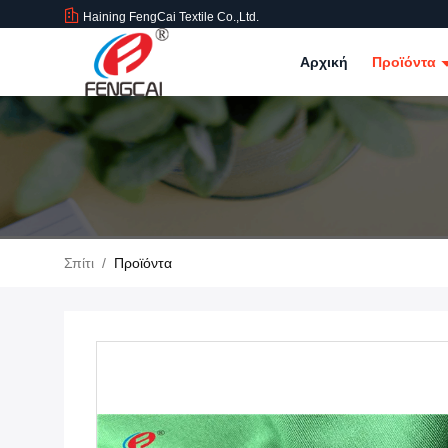
Haining FengCai Textile Co.,Ltd.
Αρχική
Προϊόντα
Σπίτι
/
Προϊόντα