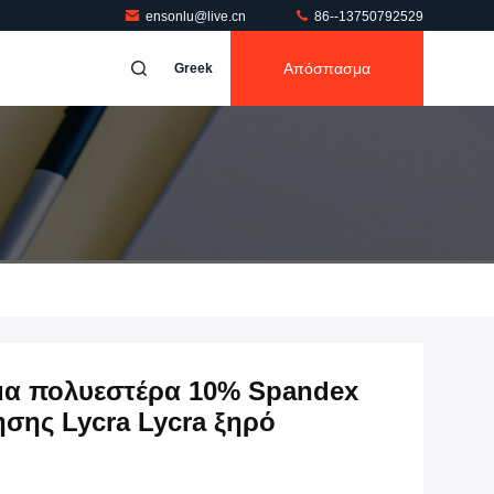
ensonlu@live.cn
86--13750792529
Απόσπασμα
Greek
μα πολυεστέρα 10% Spandex
σης Lycra Lycra ξηρό