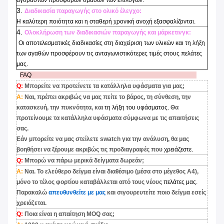
αγοραστών προσφορών ομάδων των επιλογών.
3.
Διαδικασία παραγωγής στο ολικό έλεγχο:
Η καλύτερη ποιότητα και η σταθερή χρονική ανοχή εξασφαλίζονται.
4.
Ολοκλήρωση των διαδικασιών παραγωγής και μάρκετινγκ:
Οι αποτελεσματικές διαδικασίες στη διαχείριση των υλικών και τη λήξη
των αγαθών προσφέρουν τις
ανταγωνιστικότερες τιμές στους πελάτες
μας.
FAQ
Q:
Μπορείτε να προτείνετε τα κατάλληλα υφάσματα για μας;
Α:
Ναι, πρέπει ακριβώς να μας πείτε το βάρος, τη σύνθεση, την
κατασκευή, την πυκνότητα, και
τη λήξη του υφάσματος.
Θα
προτείνουμε τα κατάλληλα υφάσματα σύμφωνα με τις απαιτήσεις
σας.
Εάν μπορείτε να μας στείλετε swatch για την ανάλυση, θα μας
βοηθήσει να ξέρουμε ακριβώς τις προδιαγραφές που
χρειάζεστε.
Q:
Μπορώ να πάρω μερικά δείγματα δωρεάν;
Α:
Ναι. Το ελεύθερο δείγμα είναι διαθέσιμο (μέσα στο μέγεθος A4),
μόνο το τέλος φορτίου καταβάλλεται από τους νέους
πελάτες μας.
Παρακαλώ
απευθυνθείτε με μας
και σιγουρευτείτε ποιο δείγμα εσείς
χρειάζεται.
Q:
Ποια είναι η απαίτηση MOQ σας;