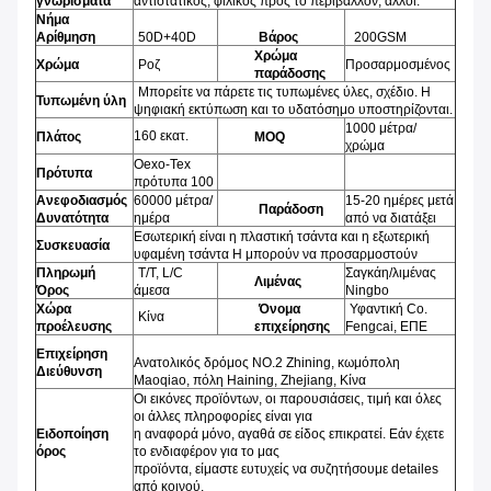
γνωρίσματα
αντιστατικός, φιλικός προς το περιβάλλον,
άλλοι.
Νήμα
Αρίθμηση
50D+40D
Βάρος
200GSM
Χρώμα
Χρώμα
Ροζ
Προσαρμοσμένος
παράδοσης
Μπορείτε να πάρετε τις τυπωμένες ύλες, σχέδιο. Η
Τυπωμένη ύλη
ψηφιακή εκτύπωση και το υδατόσημο
υποστηρίζονται.
1000 μέτρα/
160 εκατ.
Πλάτος
MOQ
χρώμα
Oexo-Tex
Πρότυπα
πρότυπα 100
Ανεφοδιασμός
60000 μέτρα/
15-20 ημέρες μετά
Παράδοση
Δυνατότητα
ημέρα
από να διατάξει
Εσωτερική είναι η πλαστική τσάντα και η εξωτερική
Συσκευασία
υφαμένη τσάντα Η μπορούν να προσαρμοστούν
Πληρωμή
T/T, L/C
Σαγκάη/λιμένας
Λιμένας
Όρος
άμεσα
Ningbo
Χώρα
Όνομα
Υφαντική Co.
Κίνα
προέλευσης
επιχείρησης
Fengcai, ΕΠΕ
Επιχείρηση
Ανατολικός δρόμος NO.2 Zhining, κωμόπολη
Διεύθυνση
Maoqiao, πόλη Haining, Zhejiang, Κίνα
Οι εικόνες προϊόντων, οι παρουσιάσεις, τιμή και όλες
οι άλλες πληροφορίες είναι για
Ειδοποίηση
η αναφορά μόνο, αγαθά σε είδος επικρατεί. Εάν έχετε
όρος
το ενδιαφέρον για το μας
προϊόντα, είμαστε ευτυχείς να συζητήσουμε detailes
από κοινού.