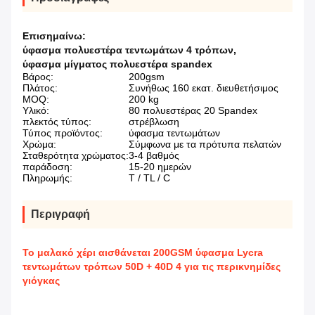
Επισημαίνω:
ύφασμα πολυεστέρα τεντωμάτων 4 τρόπων
,
ύφασμα μίγματος πολυεστέρα spandex
Βάρος:
200gsm
Πλάτος:
Συνήθως 160 εκατ. διευθετήσιμος
MOQ:
200 kg
Υλικό:
80 πολυεστέρας 20 Spandex
πλεκτός τύπος:
στρέβλωση
Τύπος προϊόντος:
ύφασμα τεντωμάτων
Χρώμα:
Σύμφωνα με τα πρότυπα πελατών
Σταθερότητα χρώματος:
3-4 βαθμός
παράδοση:
15-20 ημερών
Πληρωμής:
Τ / TL / C
Περιγραφή
Το μαλακό χέρι αισθάνεται 200GSM ύφασμα Lycra
τεντωμάτων τρόπων 50D + 40D 4 για τις περικνημίδες
γιόγκας