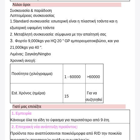
Άλλοι όροι
Συσκευασία & παράδοση
Λεπτομέρειες συσκευασίας
1.Standard συσκευασία: εσωτερική είναι η πλαστική τσάντα και η
εξωτερική υφαμένη τσάντα
2.
Μεταβλητή συσκευασία: σύμφωνα με την απαίτησή σας
3.
Φορτίο 9,000kgs για HQ 20 " GP εμπορευματοκιβώτιο, και για
21,000kgs για 40 ".
Λιμένας
: Σαγκάη
/Ningbo
Χρονική ανοχή:
Ποσότητα (χιλιόγραμμα)
1 - 60000
>60000
Est. Χρόνος (ημέρα)
Για να
15
συζητηθεί
Γιατί μας επιλέξτε
1. Εμπειρία
Κάνουμε όλα τα είδη το ύφασμα για περισσότερο από 9 έτη.
2. Εποχιακή νέα ανάπτυξη προϊόντος:
Προϊόντα που αναπτύσσονται ποικιλόμορφα από R/D την ποικιλία