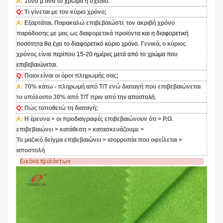
Α:
1000 μ ανά το χρώμα ή σχέδιο.
Q:
Τι γίνεται με τον κύριο χρόνο;
Α:
Εξαρτάται. Παρακαλώ επιβεβαιώστε τον ακριβή χρόνο
παράδοσης με μας ως διαφορετικά προϊόντα
και η διαφορετική
ποσότητα θα έχει το διαφορετικό κύριο χρόνο.
Γενικά, ο κύριος
χρόνος είναι
περίπου 15-20 ημέρες μετά από το χρώμα που
επιβεβαιώνεται.
Q:
Ποιοι είναι οι όροι πληρωμής σας;
Α:
70% κάτω - πληρωμή από T/T ενώ διαταγή που επιβεβαιώνεται
το υπόλοιπο 30% από T/T πριν από
την αποστολή.
Q:
Πώς τοποθετώ τη διαταγή;
Α:
Η έρευνα > οι προδιαγραφές επιβεβαιώνουν ότι > P.O.
επιβεβαιώνει > κατάθεση > κατασκευάζουμε >
Το μαζικό δείγμα επιβεβαιώνει > ισορροπία που οφείλεται >
αποστολή
Εικόνα προϊόντων