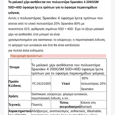
Το μαλακό χέρι αισθάνεται τον πολυεστέρα Spandex 4 200GSM
50D+40D ύφασμα lycra τρόπων για το ύφασμα περικνημίδων
γιόγκας
πολυεστέρας Spandex 4 ύφασμα lycra τρόπων
Αυτός ο
που
γίνεται από το υλικό πολυεστέρα 20% Spandex 80% με
πυκνότητα 32S, αρίθμηση νημάτων 50D + 40D. Έχει το έξοχο μαλακό
χέρι να αισθανθεί, έτσι μπορεί να είναι
χρησιμοποιημένο για swimwear, το εσώρουχο, η περιστασιακή ένδυση,
το φόρεμα των γυναικών και έτσι θα είναι κατάλληλα
για πολλά άλλα ενδύματα.
Περιγραφή προϊόντων
Το μαλακό χέρι αισθάνεται τον πολυεστέρα
Όνομα
Spandex 4 200GSM 50D+40D ύφασμα lycra
τρόπων για το ύφασμα περικνημίδων γιόγκας
80%
Προϊόν
FC18101805
Υλικό
πολυεστέρας 20%
Κώδικας
Spandex
Swimwaer, εσώρουχο, φόρεμα γυναικών,
Χρήση
περιστασιακή ένδυση, κ.λπ..
Τύπος
Κάνετε στη
Τεχνικές
Πλεκτός
ανεφοδιασμού
διαταγή
Χαρακτηριστικά
Αδιάβροχος, αναπνεύσιμος, ανθεκτικός, Washable,