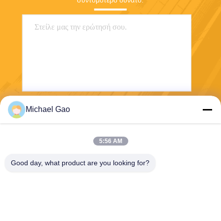
συντομότερο δυνατό.
Michael Gao
Στείλετε
5:56 AM
Good day, what product are you looking for?
Haining FengCai Textile Co.,Ltd.
ensonlu@live.cn