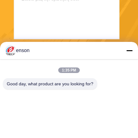
enson
Στείλετε
1:35 PM
Good day, what product are you looking for?
Haining FengCai Textile Co.,Ltd.
ensonlu@live.cn
86--13750792529
οικοδόμηση 8, qingchuan δρ
όμος no.5, πόλη xieqiao, πο