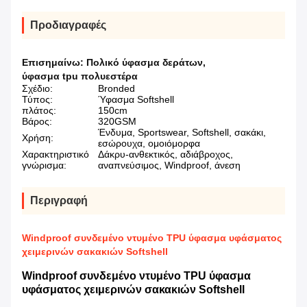
Προδιαγραφές
Επισημαίνω:
Πολικό ύφασμα δεράτων
,
ύφασμα tpu πολυεστέρα
Σχέδιο:
Bronded
Τύπος:
Ύφασμα Softshell
πλάτος:
150cm
Βάρος:
320GSM
Ένδυμα, Sportswear, Softshell, σακάκι,
Χρήση:
εσώρουχα, ομοιόμορφα
Χαρακτηριστικό
Δάκρυ-ανθεκτικός, αδιάβροχος,
γνώρισμα:
αναπνεύσιμος, Windproof, άνεση
Περιγραφή
Windproof συνδεμένο ντυμένο TPU ύφασμα υφάσματος
χειμερινών σακακιών Softshell
Windproof συνδεμένο ντυμένο TPU ύφασμα
υφάσματος χειμερινών σακακιών Softshell