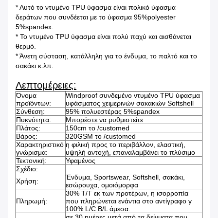
* Αυτό το ντυμένο TPU ύφασμα είναι πολικό ύφασμα
δεράτων που συνδέεται με το ύφασμα 95%polyester
5%spandex.
* Το ντυμένο TPU ύφασμα είναι πολύ παχύ και αισθάνεται
θερμό.
* Άνετη σύσταση, κατάλληλη για το ένδυμα, το παλτό και το
σακάκι κ.λπ.
Λεπτομέρειες:
Όνομα
Windproof συνδεμένο ντυμένο TPU ύφασμα
προϊόντων:
υφάσματος χειμερινών σακακιών Softshell
Σύνθεση:
95% πολυεστέρας 5%spandex
Πυκνότητα:
Μπορέστε να ρυθμιστείτε
Πλάτος:
150cm το /customed
Βάρος:
320GSM το /customed
Χαρακτηριστικό
η φιλική προς το περιβάλλον, ελαστική,
γνώρισμα:
υψηλή αντοχή, επαναλαμβάνει το πλύσιμο
Τεκτονική:
Υφαμένος
Σχέδιο:
Ένδυμα, Sportswear, Softshell, σακάκι,
Χρήση:
εσώρουχα, ομοιόμορφα
30% T/T εκ των προτέρων, η ισορροπία
Πληρωμή:
που πληρώνεται ενάντια στο αντίγραφο γ
100% L/C B/L άμεσα.
σε 30 ημέρες μετά από τα δείγματα που