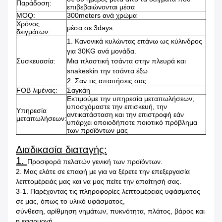
Παράδοση:
επιβεβαιώνονται μέσα
MOQ:
300meters ανά χρώμα
Χρόνος
μέσα σε 3days
δειγμάτων:
1. Κανονικά κυλώντας επάνω ως κύλινδρος
για 30KG ανά μονάδα.
Συσκευασία:
Μια πλαστική τσάντα στην πλευρά και
snakeskin την τσάντα έξω
2. Σαν τις απαιτήσεις σας
FOB λιμένας:
Σαγκάη
Εκτιμούμε την υπηρεσία μεταπωλήσεων,
υποσχόμαστε την επισκευή, την
Υπηρεσία
αντικατάσταση και την επιστροφή εάν
μεταπωλήσεων:
υπάρχει οποιοδήποτε ποιοτικό πρόβλημα
των προϊόντων μας
Διαδικασία διαταγής:
1.
Προσφορά πελατών γενική των προϊόντων.
2. Μας ελάτε σε επαφή με για να ξέρετε την επεξεργασία
λεπτομέρειάς μας και να μας πείτε την απαίτησή σας.
3-1. Παρέχοντας τις πληροφορίες λεπτομέρειας υφάσματος
σε μας, όπως το υλικό υφάσματος,
σύνθεση, αρίθμηση νημάτων, πυκνότητα, πλάτος, βάρος και
η εφαρμογή