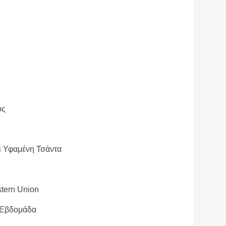
ος
ι Υφαμένη Τσάντα
stern Union
 Εβδομάδα