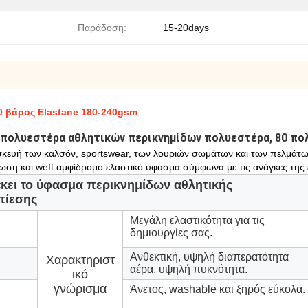
Παράδοση:
15-20days
20 βάρος Elastane 180-240gsm
πολυεστέρα αθλητικών περικνημίδων πολυεστέρα, 80 πολ
κευή των καλσόν, sportswear, των λουριών σωμάτων και των πελμάτων.
ωση και weft αμφίδρομο ελαστικό ύφασμα σύμφωνα με τις ανάγκες της
κει το ύφασμα περικνημίδων αθλητικής
πίεσης
Μεγάλη ελαστικότητα για τις
δημιουργίες σας.
Ανθεκτική, υψηλή διαπερατότητα
Χαρακτηριστ
αέρα, υψηλή πυκνότητα.
ικό
γνώρισμα
Άνετος, washable και ξηρός εύκολα.