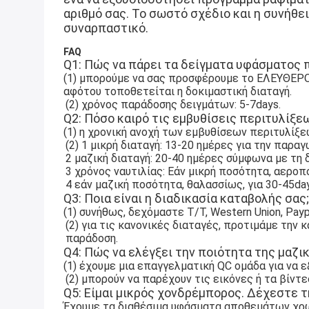
αριθμό σας. Το σωστό σχέδιο και η συνήθε
συναρπαστικό.
FAQ
Q1: Πώς να πάρει 
τα
 δείγματα 
υφάσματος 
(1) μπορούμε να σας προσφέρουμε το ΕΛΕΥΘΕΡΟ
αφότου τοποθετείται η δοκιμαστική διαταγή.
(2) χρόνος παράδοσης δειγμάτων: 5-7days.
Q2: Πόσο καιρό τις εμβυθίσεις περιτυλίξ
(1) η χρονική ανοχή των εμβυθίσεων περιτυλίξε
(2) 1 μικρή διαταγή: 13-20 ημέρες για την παραγ
2 μαζική διαταγή: 20-40 ημέρες σύμφωνα με τη 
3 χρόνος ναυτιλίας: Εάν μικρή ποσότητα, αεροπο
4 εάν μαζική ποσότητα, θαλασσίως, για 30-45da
Q3: Ποια είναι η διαδικασία καταβολής σας;
(1) συνήθως, δεχόμαστε T/T, Western Union, Pay
(2) για τις κανονικές διαταγές, προτιμάμε την
παράδοση.
Q4: Πώς να ελέγξει την ποιότητα της μαζι
(1) έχουμε μια επαγγελματική QC ομάδα για να
(2) μπορούν να παρέχουν τις εικόνες ή τα βίντ
Q5: Είμαι μικρός χονδρέμπορος. Δέχεστε τ
Έχουμε τα διαθέσιμα υφάσματα αποθεμάτων χρωμ