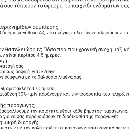
ιά σας τύπωσαν το ύφασμα, το παιχνίδι ενδυμάτων σας
περικνημίδων συμπίεσης
;
 δείγμα μεγέθους A4, νέα ανάγκη πελατών να πληρώσουν το
εων θα τελειώσουν; Πόσο περίπου χρονική ανοχή μαζικ
ων είναι περίπου 4-5 ημέρες.
ωγή.
διαταγή σας.
ρικώς σαφή ή, για 5-7days.
ys σύμφωνα με το θαλάσσιο λιμένα σας.
pal, αμετάκλητο L/C άμεσα.
 κατάθεση 30% πρίν παράγουμε και την ισορροπία που πληρών
κής παραγωγής;
 εξασφαλίσουμε την ποιότητα μέσω κάθε βήματος παραγωγής.
εο για να σας παρουσιάσουν τη διαδικασία της παραγωγής.
η μικρή διαταγή;
άτων με την καλή ποιότητα, κατά συνέπεια ικανοποιήστε τ