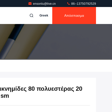
ensonlu@live.cn
86--13750792529
Απόσπασμα
Greek
ικνημίδες 80 πολυεστέρας 20
gsm