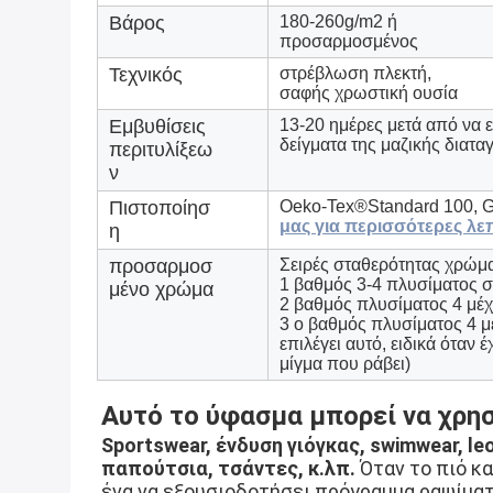
Βάρος
180-260g/m2 ή
προσαρμοσμένος
Τεχνικός
στρέβλωση πλεκτή,
σαφής χρωστική ουσία
Εμβυθίσεις
13-20 ημέρες μετά από να ε
δείγματα της μαζικής διατα
περιτυλίξεω
ν
Πιστοποίησ
Oeko-Tex®Standard 100,
μας για περισσότερες λε
η
προσαρμοσ
Σειρές σταθερότητας χρώμ
1 βαθμός 3-4 πλυσίματος 
μένο χρώμα
2 βαθμός πλυσίματος 4 μέχ
3 ο βαθμός πλυσίματος 4 μέ
επιλέγει αυτό, ειδικά όταν
μίγμα που ράβει)
Αυτό το ύφασμα μπορεί να χρησι
Sportswear, ένδυση γιόγκας, swimwear, l
παπούτσια, τσάντες, κ.λπ.
 Όταν το πιό κ
ένα να εξουσιοδοτήσει πρόγραμμα ραψίματ