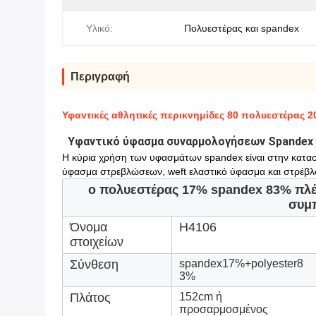
Υλικό:
Πολυεστέρας και spandex
Περιγραφή
Υφαντικές αθλητικές περικνημίδες 80 πολυεστέρας 
Υφαντικό ύφασμα συναρμολογήσεων Spandex 
Η κύρια χρήση των υφασμάτων spandex είναι στην κατασ
ύφασμα στρεβλώσεων, weft ελαστικό ύφασμα και στρέβλ
ο πολυεστέρας 17% spandex 83% πλέ
συμ
Όνομα
H4106
στοιχείων
Σύνθεση
spandex17%+polyester8
3%
Πλάτος
152cm ή
προσαρμοσμένος