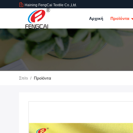
Haining FengCai Textile Co.,Ltd.
Αρχική
Προϊόντα
Σπίτι
/
Προϊόντα