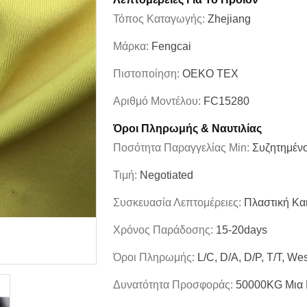
Τόπος Καταγωγής:
Zhejiang
Μάρκα:
Fengcai
Πιστοποίηση:
OEKO TEX
Αριθμό Μοντέλου:
FC15280
Όροι Πληρωμής & Ναυτιλίας
Ποσότητα Παραγγελίας Min:
Συζητημέν
Τιμή:
Negotiated
Συσκευασία Λεπτομέρειες:
Πλαστική Κα
Χρόνος Παράδοσης:
15-20days
Όροι Πληρωμής:
L/C, D/A, D/P, T/T, We
Δυνατότητα Προσφοράς:
50000KG Μια