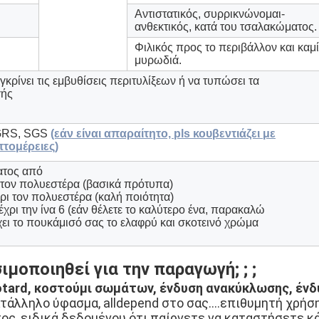
Αντιστατικός, συρρικνώνομαι-
ανθεκτικός, κατά του τσαλακώματος.
Φιλικός προς το περιβάλλον και καμ
μυρωδιά.
γκρίνει τις εμβυθίσεις περιτυλίξεων ή να τυπώσει τα
γής
 GRS, SGS
(εάν είναι απαραίτητο, pls κουβεντιάζει με
πτομέρειες)
ατος από
στον πολυεστέρα (βασικά πρότυπα)
ρι τον πολυεστέρα (καλή ποιότητα)
χρι την ίνα 6 (εάν θέλετε το καλύτερο ένα, παρακαλώ
 έχει το πουκάμισό σας το ελαφρύ και σκοτεινό χρώμα
μοποιηθεί για την παραγωγή; ; ;
eotard, κοστούμι σωμάτων, ένδυση ανακύκλωσης, ένδ
ατάλληλο ύφασμα, alldepend στο σας….επιθυμητή χρήση
ος, ειδικά δεδομένου ότι παίρνετε να καταστήσετε κά