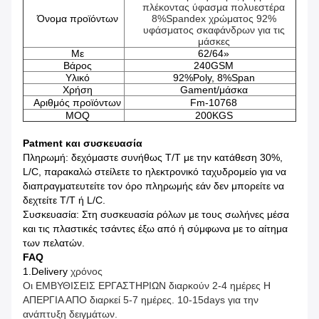
πλέκοντας ύφασμα πολυεστέρα
Όνομα προϊόντων
8%Spandex χρώματος 92%
υφάσματος σκαφάνδρων για τις
μάσκες
Με
62/64»
Βάρος
240GSM
Υλικό
92%Poly, 8%Span
Χρήση
Gament/μάσκα
Αριθμός προϊόντων
Fm-10768
MOQ
200KGS
Patment και συσκευασία
Πληρωμή: δεχόμαστε συνήθως T/T με την κατάθεση 30%,
L/C, παρακαλώ στείλετε το ηλεκτρονικό ταχυδρομείο για να
διαπραγματευτείτε τον όρο πληρωμής εάν δεν μπορείτε να
δεχτείτε T/T ή L/C.
Συσκευασία: Στη συσκευασία ρόλων με τους σωλήνες μέσα
και τις πλαστικές τσάντες έξω από ή σύμφωνα με το αίτημα
των πελατών.
FAQ
1.Delivery
χρόνος
Οι ΕΜΒΥΘΙΣΕΙΣ ΕΡΓΑΣΤΗΡΙΩΝ διαρκούν 2-4 ημέρες Η
ΑΠΕΡΓΙΑ ΑΠΟ διαρκεί 5-7 ημέρες. 10-15days για την
ανάπτυξη δειγμάτων.