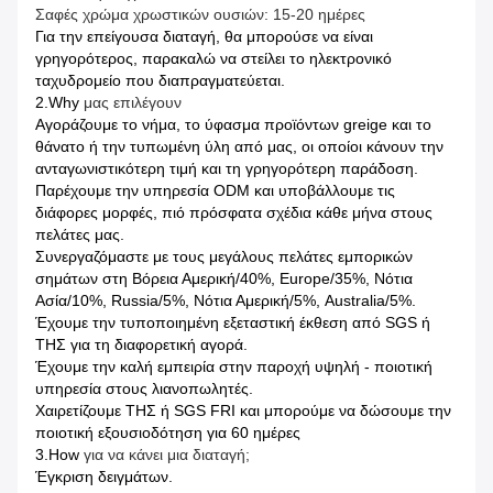
Σαφές χρώμα χρωστικών ουσιών: 15-20 ημέρες
Για την επείγουσα διαταγή, θα μπορούσε να είναι
γρηγορότερος, παρακαλώ να στείλει το ηλεκτρονικό
ταχυδρομείο που διαπραγματεύεται.
2.Why
μας επιλέγουν
Αγοράζουμε το νήμα, το ύφασμα προϊόντων greige και το
θάνατο ή την τυπωμένη ύλη από μας, οι οποίοι κάνουν την
ανταγωνιστικότερη τιμή και τη γρηγορότερη παράδοση.
Παρέχουμε την υπηρεσία ODM και υποβάλλουμε τις
διάφορες μορφές, πιό πρόσφατα σχέδια κάθε μήνα στους
πελάτες μας.
Συνεργαζόμαστε με τους μεγάλους πελάτες εμπορικών
σημάτων στη Βόρεια Αμερική/40%, Europe/35%, Νότια
Ασία/10%, Russia/5%, Νότια Αμερική/5%, Australia/5%.
Έχουμε την τυποποιημένη εξεταστική έκθεση από SGS ή
ΤΗΣ για τη διαφορετική αγορά.
Έχουμε την καλή εμπειρία στην παροχή υψηλή - ποιοτική
υπηρεσία στους λιανοπωλητές.
Χαιρετίζουμε ΤΗΣ ή SGS FRI και μπορούμε να δώσουμε την
ποιοτική εξουσιοδότηση για 60 ημέρες
3.How
για να κάνει μια διαταγή;
Έγκριση δειγμάτων.