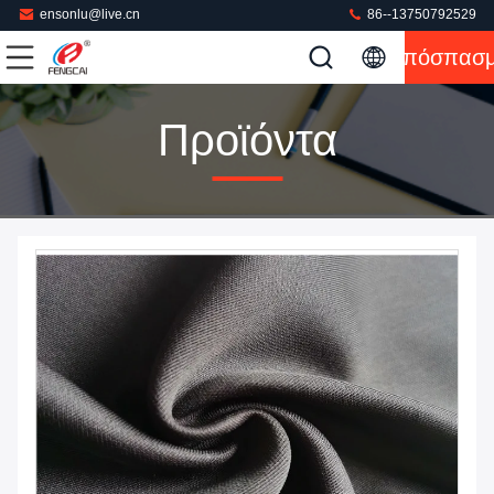
ensonlu@live.cn
86--13750792529
Απόσπασ
Προϊόντα