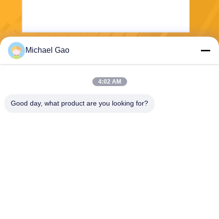
Michael Gao
Στείλετε
4:02 AM
Good day, what product are you looking for?
Haining FengCai Textile Co.,Ltd.
ensonlu@live.cn
86--13750792529
οικοδόμηση 8, qingchuan δρ
όμος no.5, πόλη xieqiao, πο
υ, zhejiang, Κίνα