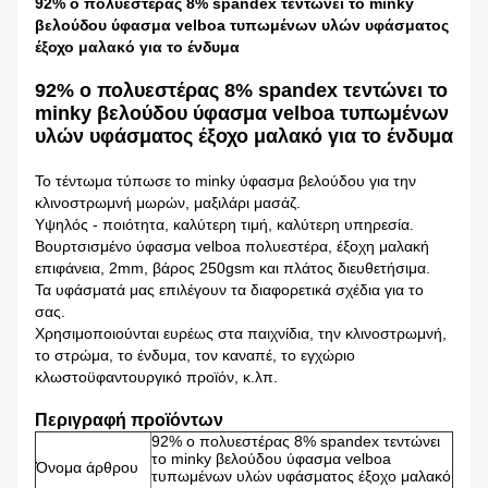
92% ο πολυεστέρας 8% spandex τεντώνει το minky
βελούδου ύφασμα velboa τυπωμένων υλών υφάσματος
έξοχο μαλακό για το ένδυμα
92% ο πολυεστέρας 8% spandex τεντώνει το
minky βελούδου ύφασμα velboa τυπωμένων
υλών υφάσματος έξοχο μαλακό για το ένδυμα
Το τέντωμα τύπωσε το minky ύφασμα βελούδου για την
κλινοστρωμνή μωρών, μαξιλάρι μασάζ.
Υψηλός - ποιότητα, καλύτερη τιμή, καλύτερη υπηρεσία.
Βουρτσισμένο ύφασμα velboa πολυεστέρα, έξοχη μαλακή
επιφάνεια, 2mm, βάρος 250gsm και πλάτος διευθετήσιμα.
Τα υφάσματά μας επιλέγουν τα διαφορετικά σχέδια για το
σας.
Χρησιμοποιούνται ευρέως στα παιχνίδια, την κλινοστρωμνή,
το στρώμα, το ένδυμα, τον καναπέ, το εγχώριο
κλωστοϋφαντουργικό προϊόν, κ.λπ.
Περιγραφή προϊόντων
92% ο πολυεστέρας 8% spandex τεντώνει
το minky βελούδου ύφασμα velboa
Όνομα άρθρου
τυπωμένων υλών υφάσματος έξοχο μαλακό