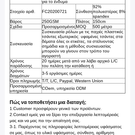
για το ένδυμα
92%
Στοιχείο αριθ.
FC20200721
Σύνθεση
πολυεστέρας 8%
spandex
Βάρος
250GSM
Πλάτος
150cm
Σχέδιο
Προσαρμοσμένος
MOQ
500 μέτρο
Συσκευασία ρόλων με τις παχιές πλαστικές
τσάντες εξωτερικός: υφαμένες τσάντες στα
δέματα όλες οι ετικέτες, τα στέλνοντας
Συσκευασία
σημάδια και η μέθοδος συσκευασίας
μπορούν να γίνουν στον τρόπο του
αγοραστή
Χρόνος
20 ημέρες μετά από να λάβει αρχικό L/C
παράδοσης
του πελάτη την κατάθεση ή
Χρόνος
3-5 εργάσιμες ημέρες
δειγμάτων
Όροι πληρωμής
T/T, L/C, Paypal, Western Union
Προσαρμοσμένη
COem, υπηρεσία ODM
υπηρεσία
Πώς να τοποθετήσει μια διαταγή;
1.Customer προσφέρουν γενικό των προϊόντων.
2.Contact εμείς για να ξέρει την επεξεργασία λεπτομέρειάς
μας και να μας πει την απαίτησή σας.
3-1.
Παρέχοντας τις πληροφορίες λεπτομέρειας υφάσματος
σε μας, όπως το υλικό υφάσματος, σύνθεση, αρίθμηση