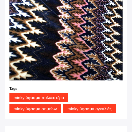
Tags:
minky ύφασμα πολυεστέρα
minky ύφασμα σημείων
minky ύφασμα αγκαλιάς