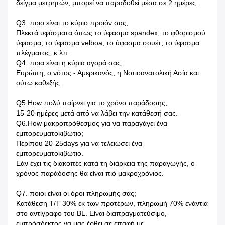
δείγμα μετρητών, μπορεί να παραδοθεί μέσα σε 2 ημέρες.
Q3.
ποιο είναι το κύριο προϊόν σας;
Πλεκτά υφάσματα όπως το ύφασμα spandex, το φθορισμού
ύφασμα, το ύφασμα velboa, το ύφασμα σουέτ, το ύφασμα
πλέγματος, κ.λπ.
Q4.
ποια είναι η κύρια αγορά σας;
Ευρώπη, ο νότος - Αμερικανός, η Νοτιοανατολική Ασία και
ούτω καθεξής.
Q5.How πολύ παίρνει για το χρόνο παράδοσης;
15-20 ημέρες μετά από να λάβει την κατάθεσή σας.
Q6.How μακροπρόθεσμος για να παραγάγει ένα
εμπορευματοκιβώτιο;
Περίπου 20-25days για να τελειώσει ένα
εμπορευματοκιβώτιο.
Εάν έχει τις διακοπές κατά τη διάρκεια της παραγωγής, ο
χρόνος παράδοσης θα είναι πιό μακροχρόνιος.
Q7.
ποιοι είναι οι όροι πληρωμής σας;
Κατάθεση T/T 30% εκ των προτέρων, πληρωμή 70% ενάντια
στο αντίγραφο του BL. Είναι διαπραγματεύσιμο,
ευπρόσδεκτος να μας έρθει σε επαφή με.