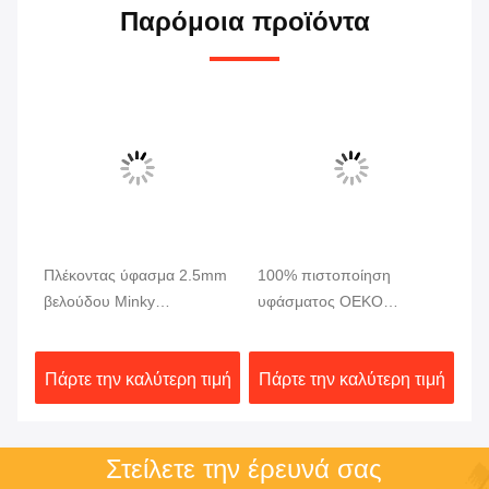
Παρόμοια προϊόντα
Πλέκοντας ύφασμα 2.5mm
100% πιστοποίηση
Έξ
βελούδου Minky
υφάσματος OEKO
Fa
ν
πολυεστέρα στρεβλώσεων
βελούδου Minky
κο
έξοχος μαλακός σωρών
φυσαλίδων δεράτων
γο
ιμή
Πάρτε την καλύτερη τιμή
Πάρτε την καλύτερη τιμή
Πά
μικροϋπολογιστών
πα
πολυεστέρα
Στείλετε την έρευνά σας