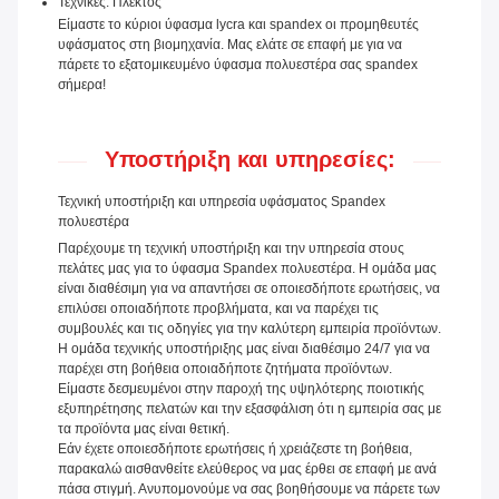
Τεχνικές: Πλεκτός
Είμαστε το κύριοι ύφασμα lycra και spandex οι προμηθευτές
υφάσματος στη βιομηχανία. Μας ελάτε σε επαφή με για να
πάρετε το εξατομικευμένο ύφασμα πολυεστέρα σας spandex
σήμερα!
Υποστήριξη και υπηρεσίες:
Τεχνική υποστήριξη και υπηρεσία υφάσματος Spandex
πολυεστέρα
Παρέχουμε τη τεχνική υποστήριξη και την υπηρεσία στους
πελάτες μας για το ύφασμα Spandex πολυεστέρα. Η ομάδα μας
είναι διαθέσιμη για να απαντήσει σε οποιεσδήποτε ερωτήσεις, να
επιλύσει οποιαδήποτε προβλήματα, και να παρέχει τις
συμβουλές και τις οδηγίες για την καλύτερη εμπειρία προϊόντων.
Η ομάδα τεχνικής υποστήριξης μας είναι διαθέσιμο 24/7 για να
παρέχει στη βοήθεια οποιαδήποτε ζητήματα προϊόντων.
Είμαστε δεσμευμένοι στην παροχή της υψηλότερης ποιοτικής
εξυπηρέτησης πελατών και την εξασφάλιση ότι η εμπειρία σας με
τα προϊόντα μας είναι θετική.
Εάν έχετε οποιεσδήποτε ερωτήσεις ή χρειάζεστε τη βοήθεια,
παρακαλώ αισθανθείτε ελεύθερος να μας έρθει σε επαφή με ανά
πάσα στιγμή. Ανυπομονούμε να σας βοηθήσουμε να πάρετε των