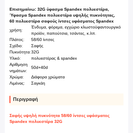
Επισημαίνω:
32G ύφασμα Spandex πολυεστέρα
,
Ύφασμα Spandex πολυεστέρα υψηλής πυκνότητας
,
60 πολυεστέρα σαφούς ίντσες υφάσματος Spandex
Ένδυμα, φόρεμα, εγχώριο κλωστοϋφαντουργικό
χρήση:
προϊόν, παπούτσια, τσάντες, κ.λπ.
Πλάτος:
58/60 ίντσες
Σχέδιο:
Σαφής
Πυκνότητα:
32G
Υλικό:
πολυεστέρας & spandex
Αρίθμηση
50d+40d
νημάτων:
Χρώμα:
Διάφορα χρώματα
Λιμένας:
Σαγκάη
Περιγραφή
Σαφής υψηλή πυκνότητα 58/60 ίντσες υφάσματος
Spandex πολυεστέρα 32G