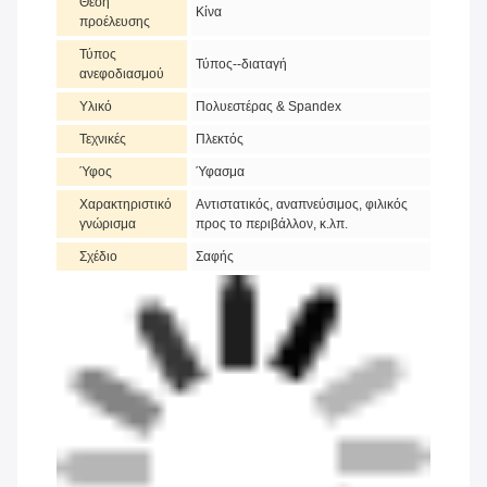
Θέση
Κίνα
προέλευσης
Τύπος
Τύπος--διαταγή
ανεφοδιασμού
Υλικό
Πολυεστέρας & Spandex
Τεχνικές
Πλεκτός
Ύφος
Ύφασμα
Χαρακτηριστικό
Αντιστατικός, αναπνεύσιμος, φιλικός
γνώρισμα
προς το περιβάλλον, κ.λπ.
Σχέδιο
Σαφής