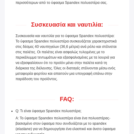
περισσότερων από το ύφασμα Spandex πολυεστέρα σας.
Συσκευασία και ναυτιλία:
Συσκευασία και ναυτιλία για το ύφασμα Spandex πολυεστέρα:
Το ύφασμα Spandex πολυεστέρα συσκευάζεται χαρακτηριστικά
στις δέσμες 40 ναυπηγείων (36,6 μέτρα) ανά ρόλο και στέλνεται
στις παλέτες. Οι παλέτες είναι ασφαλώς τυλιγμένες με το
περικάλυμμα τεντωμάτων και εξασφαλισμένες με τα λουριά για
να εξασφαλίσουν ότι το προϊόν μένει στην παλέτα κατά τη
διάρκεια της διέλευσης. Όλες οι διαταγές στέλνονται μέσω ενός
μεταφορέα φορτίου και απαιτούν μια υπογραφή επάνω στην
παράδοση του προϊόντος.
FAQ:
Q: Τι είναι ύφασμα Spandex πολυεστέρα;
Α: Το ύφασμα Spandex πολυεστέρα είναι ένα πολυεστέρας-
βασισμένο στον ύφασμα που συνδυάζεται με το spandex
(elastane) για να δημιουργήσει ένα ελαστικό και άνετο ύφασμα