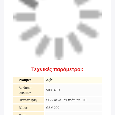
Τεχνικές παράμετροι:
Ιδιότητες
Αξία
Αρίθμηση
50D+40D
νημάτων
Πιστοποίηση
SGS, oeko-Tex πρότυπα 100
Βάρος
GSM 220