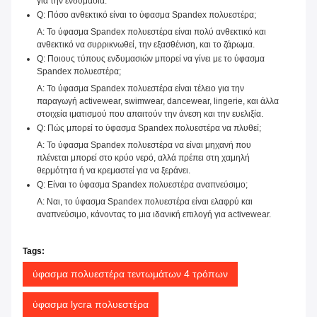
για την ενδυμασία.
Q: Πόσο ανθεκτικό είναι το ύφασμα Spandex πολυεστέρα;
Α: Το ύφασμα Spandex πολυεστέρα είναι πολύ ανθεκτικό και
ανθεκτικό να συρρικνωθεί, την εξασθένιση, και το ζάρωμα.
Q: Ποιους τύπους ενδυμασιών μπορεί να γίνει με το ύφασμα
Spandex πολυεστέρα;
Α: Το ύφασμα Spandex πολυεστέρα είναι τέλειο για την
παραγωγή activewear, swimwear, dancewear, lingerie, και άλλα
στοιχεία ιματισμού που απαιτούν την άνεση και την ευελιξία.
Q: Πώς μπορεί το ύφασμα Spandex πολυεστέρα να πλυθεί;
Α: Το ύφασμα Spandex πολυεστέρα να είναι μηχανή που
πλένεται μπορεί στο κρύο νερό, αλλά πρέπει στη χαμηλή
θερμότητα ή να κρεμαστεί για να ξεράνει.
Q: Είναι το ύφασμα Spandex πολυεστέρα αναπνεύσιμο;
Α: Ναι, το ύφασμα Spandex πολυεστέρα είναι ελαφρύ και
αναπνεύσιμο, κάνοντας το μια ιδανική επιλογή για activewear.
Tags:
ύφασμα πολυεστέρα τεντωμάτων 4 τρόπων
ύφασμα lycra πολυεστέρα