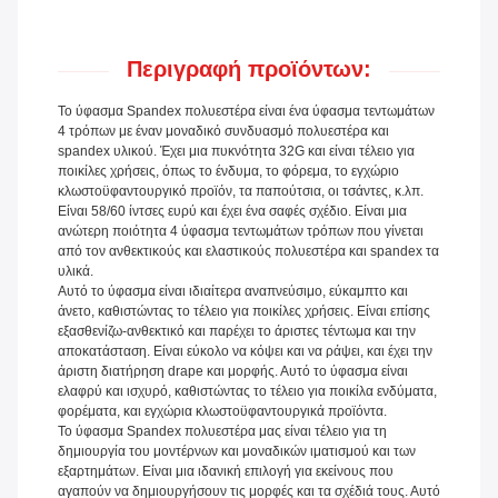
Περιγραφή προϊόντων:
Το ύφασμα Spandex πολυεστέρα είναι ένα ύφασμα τεντωμάτων
4 τρόπων με έναν μοναδικό συνδυασμό πολυεστέρα και
spandex υλικού. Έχει μια πυκνότητα 32G και είναι τέλειο για
ποικίλες χρήσεις, όπως το ένδυμα, το φόρεμα, το εγχώριο
κλωστοϋφαντουργικό προϊόν, τα παπούτσια, οι τσάντες, κ.λπ.
Είναι 58/60 ίντσες ευρύ και έχει ένα σαφές σχέδιο. Είναι μια
ανώτερη ποιότητα 4 ύφασμα τεντωμάτων τρόπων που γίνεται
από τον ανθεκτικούς και ελαστικούς πολυεστέρα και spandex τα
υλικά.
Αυτό το ύφασμα είναι ιδιαίτερα αναπνεύσιμο, εύκαμπτο και
άνετο, καθιστώντας το τέλειο για ποικίλες χρήσεις. Είναι επίσης
εξασθενίζω-ανθεκτικό και παρέχει το άριστες τέντωμα και την
αποκατάσταση. Είναι εύκολο να κόψει και να ράψει, και έχει την
άριστη διατήρηση drape και μορφής. Αυτό το ύφασμα είναι
ελαφρύ και ισχυρό, καθιστώντας το τέλειο για ποικίλα ενδύματα,
φορέματα, και εγχώρια κλωστοϋφαντουργικά προϊόντα.
Το ύφασμα Spandex πολυεστέρα μας είναι τέλειο για τη
δημιουργία του μοντέρνων και μοναδικών ιματισμού και των
εξαρτημάτων. Είναι μια ιδανική επιλογή για εκείνους που
αγαπούν να δημιουργήσουν τις μορφές και τα σχέδιά τους. Αυτό