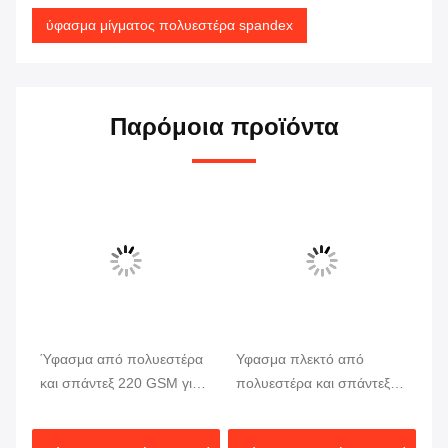
ύφασμα μίγματος πολυεστέρα spandex
Παρόμοια προϊόντα
Ύφασμα από πολυεστέρα
Υφασμα πλεκτό από
Πο
και σπάντεξ 220 GSM για
πολυεστέρα και σπάντεξ
ύφ
μαγιό και αθλητικά ρούχα
220 GSM, ελαστικό 4
GS
τα
κατευθύνσεων