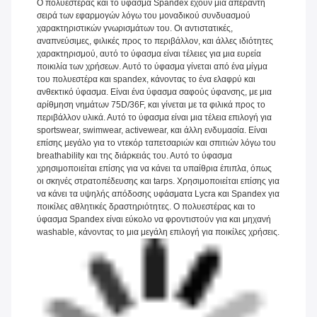
Ο πολυεστέρας και το ύφασμα Spandex έχουν μια απέραντη
σειρά των εφαρμογών λόγω του μοναδικού συνδυασμού
χαρακτηριστικών γνωρισμάτων του. Οι αντιστατικές,
αναπνεύσιμες, φιλικές προς το περιβάλλον, και άλλες ιδιότητες
χαρακτηρισμού, αυτό το ύφασμα είναι τέλειες για μια ευρεία
ποικιλία των χρήσεων. Αυτό το ύφασμα γίνεται από ένα μίγμα
του πολυεστέρα και spandex, κάνοντας το ένα ελαφρύ και
ανθεκτικό ύφασμα. Είναι ένα ύφασμα σαφούς ύφανσης, με μια
αρίθμηση νημάτων 75D/36F, και γίνεται με τα φιλικά προς το
περιβάλλον υλικά. Αυτό το ύφασμα είναι μια τέλεια επιλογή για
sportswear, swimwear, activewear, και άλλη ενδυμασία. Είναι
επίσης μεγάλο για το ντεκόρ ταπετσαριών και σπιτιών λόγω του
breathability και της διάρκειάς του. Αυτό το ύφασμα
χρησιμοποιείται επίσης για να κάνει τα υπαίθρια έπιπλα, όπως
οι σκηνές στρατοπέδευσης και tarps. Χρησιμοποιείται επίσης για
να κάνει τα υψηλής απόδοσης υφάσματα Lycra και Spandex για
ποικίλες αθλητικές δραστηριότητες. Ο πολυεστέρας και το
ύφασμα Spandex είναι εύκολο να φροντιστούν για και μηχανή
washable, κάνοντας το μια μεγάλη επιλογή για ποικίλες χρήσεις.