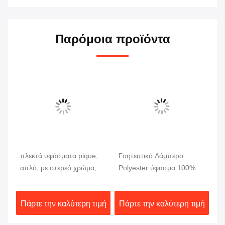
Παρόμοια προϊόντα
πλεκτά υφάσματα pique,
Γοητευτικό Λάμπερο
λε
απλό, με στερεό χρώμα,
Polyester ύφασμα 100%
ρο
100% πολυεστέρα
Polyester Γοητευτικό Warp
πο
m
INTERLOCK
πλεκτό μπλουζάκι
ύ
ιμή
Πάρτε την καλύτερη τιμή
Πάρτε την καλύτερη τιμή
Πά
Γοητευτικό πλεκτό ύφασμα
για ένδυμα