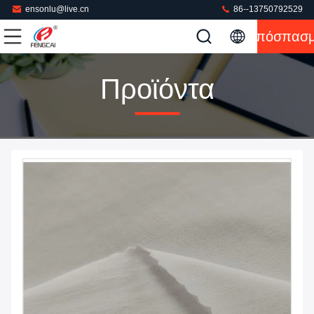
ensonlu@live.cn
86--13750792529
Απόσπασ
Προϊόντα