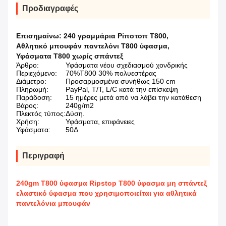
Προδιαγραφές
Επισημαίνω:
240 γραμμάρια Ρίπστοπ T800
,
Αθλητικό μπουφάν παντελόνι T800 ύφασμα
,
Υφάσματα T800 χωρίς σπάντεξ
Άρθρο:
Υφάσματα νέου σχεδιασμού χονδρικής
Περιεχόμενο:
70%T800 30% πολυεστέρας
Διάμετρο:
Προσαρμοσμένα συνήθως 150 cm
Πληρωμή:
PayPal, T/T, L/C κατά την επίσκεψη
Παράδοση:
15 ημέρες μετά από να λάβει την κατάθεση
Βάρος:
240g/m2
Πλεκτός τύπος:
Δύση.
Χρήση:
Υφάσματα, επιφάνειες
Υφάσματα:
50Δ
Περιγραφή
240gm T800 ύφασμα Ripstop T800 ύφασμα μη σπάντεξ
ελαστικό ύφασμα που χρησιμοποιείται για αθλητικά
παντελόνια μπουφάν