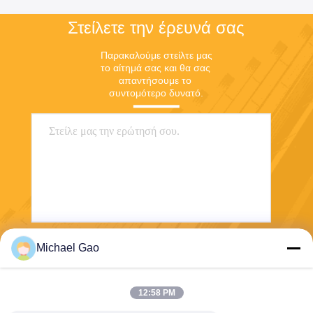
Στείλετε την έρευνά σας
Παρακαλούμε στείλτε μας 
το αίτημά σας και θα σας 
απαντήσουμε το 
συντομότερο δυνατό.
Michael Gao
Στείλετε
12:58 PM