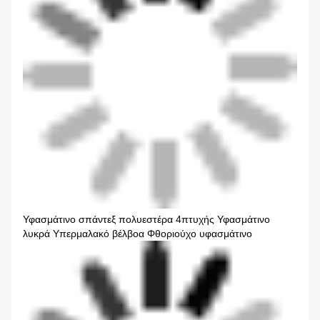
Υφασμάτινο σπάντεξ πολυεστέρα 4πτυχής Υφασμάτινο
λυκρά Υπερμαλακό βέλβοα Φθοριούχο υφασμάτινο