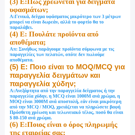
(3) Ε:Πώς χρεώνεται για δείγματα
υφασμάτων;
Α:Γενικά, δείγμα υφάσματος μικρότερο των 3 μέτρων
μπορεί να είναι δωρεάν, αλλά το φορτίο θα το
παραλάβει.
(4) Ε: Πουλάτε προϊόντα από
αποθέματα;
Απ: Συνήθως παράγουμε προϊόντα σύμφωνα με τις
παραγγελίες των πελατών, οπότε δεν πωλούμε
αποθέματα.
(5) Ε: Ποιο είναι το MOQ/MCQ για
παραγγελία δειγμάτων και
παραγγελία χύδην;
Α:Ανεξάρτητα από την παραγγελία δείγματος ή την
παραγγελία χύδην, η MCQ είναι 1000M ανά χρώμα, η
MOQ είναι 3000M ανά αποστολή, εάν είναι μικρότερη
από την MCQ / MOQ, χρειάζεται να πληρώσετε βαφή
Πρόσθετη χρέωση και τελωνειακό τέλος, ποσό θα είναι
$ 80-150 ανά χρώμα.
(6) Ε:Ποιος είναι ο όρος πληρωμής
της εταιρείας σας;