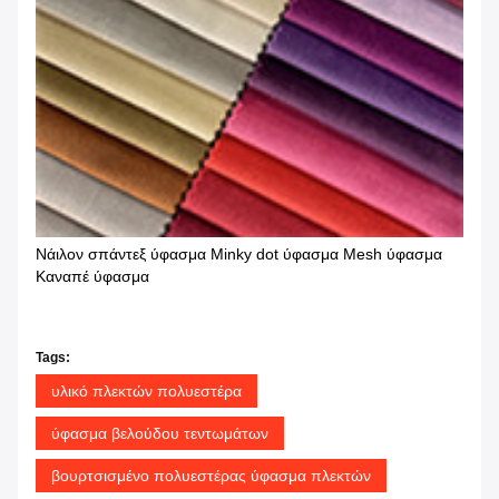
Νάιλον σπάντεξ ύφασμα Minky dot ύφασμα Mesh ύφασμα
Καναπέ ύφασμα
Tags:
υλικό πλεκτών πολυεστέρα
ύφασμα βελούδου τεντωμάτων
βουρτσισμένο πολυεστέρας ύφασμα πλεκτών