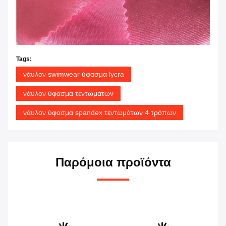
Tags:
νάυλον swimwear ύφασμα lycra
νάυλον ύφασμα τεντωμάτων
νάυλον ύφασμα spandex τεντωμάτων 4 τρόπων
Παρόμοια προϊόντα