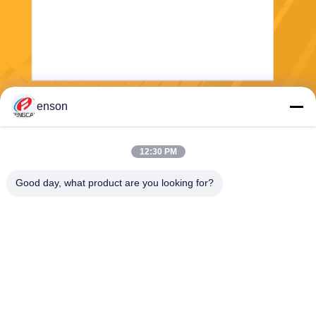
enson
Στείλετε
12:30 PM
Good day, what product are you looking for?
Haining FengCai Textile Co.,Ltd.
ensonlu@live.cn
86--13750792529
οικοδόμηση 8, qingchuan δρ
όμος no.5, πόλη xieqiao, πο