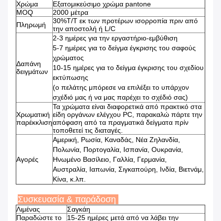
Χρώμα
Εξατομικεύσιμο χρώμα pantone
MOQ
2000 μέτρα
30%T/T εκ των προτέρων ισορροπία πριν από
Πληρωμή
την αποστολή ή L/C
2-3 ημέρες για την εργαστήριο-εμβύθιση
5-7 ημέρες για το δείγμα έγκρισης του σαφούς
χρώματος
Δαπάνη
10-15 ημέρες για το δείγμα έγκρισης του σχεδίου
δειγμάτων
εκτύπωσης
(ο πελάτης μπόρεσε να επιλέξει το υπάρχον
σχέδιό μας ή να μας παρέχει το σχέδιό σας)
Τα χρώματα είναι διαφορετικά από πρακτικό στα
Χρωματική
είδη οργάνων ελέγχου PC, παρακαλώ πάρτε την
παρέκκλιση
απόφαση από τα πραγματικά δείγματα πρίν
τοποθετεί τις διαταγές.
Αμερική, Ρωσία, Καναδάς, Νέα Ζηλανδία,
Πολωνία, Πορτογαλία, Ισπανία, Ουκρανία,
Αγορές
Ηνωμένο Βασίλειο, Γαλλία, Γερμανία,
Αυστραλία, Ιαπωνία, Σιγκαπούρη, Ινδία, Βιετνάμ,
Κίνα, κ.λπ.
Συσκευασία & παράδοση
Λιμένας
Σαγκάη
Παραδώστε το
15-25 ημέρες μετά από να λάβει την