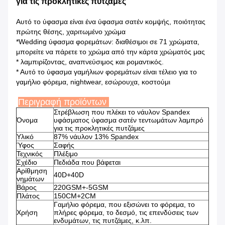
για τις προκλητικές πυτζάμες
Αυτό το ύφασμα είναι ένα ύφασμα σατέν κομψής, ποιότητας
πρώτης θέσης, χαριτωμένο χρώμα
*Wedding ύφασμα φορεμάτων: διαθέσιμοι σε 71 χρώματα,
μπορείτε να πάρετε το χρώμα από την κάρτα χρώματός μας
* λαμπιρίζοντας, αναπνεύσιμος και ρομαντικός.
* Αυτό το ύφασμα γαμήλιων φορεμάτων είναι τέλειο για το
γαμήλιο φόρεμα, nightwear, εσώρουχα, κοστούμι
Περιγραφή προϊόντων
Στρέβλωση που πλέκει το νάυλον Spandex
Όνομα
υφάσματος ύφασμα σατέν τεντωμάτων λαμπρό
για τις προκλητικές πυτζάμες
Υλικό
87% νάυλον 13% Spandex
Ύφος
Σαφής
Τεχνικός
Πλέξιμο
Σχέδιο
Πεδιάδα που βάφεται
Αρίθμηση
40D+40D
νημάτων
Βάρος
220GSM+-5GSM
Πλάτος
150CM+2CM
Γαμήλιο φόρεμα, που εξισώνει το φόρεμα, το
Χρήση
πλήρες φόρεμα, το δεσμό, τις επενδύσεις των
ενδυμάτων, τις πυτζάμες, κ.λπ.