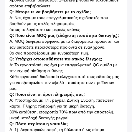
Χρονική ανοχή δειγμάτων: 1~2days μπορεί να τακτοποιηθεί
αφότου επιβεβαιώνετε.
Q: Μπορείτε να βοηθήσετε με το σχέδιο;
Α: Ναι, έχουμε τους επαγγελματικούς σχεδιαστές που
βοηθούν με τις απλές πληροφορίες
όπως το λογότυπο και μερικές εικόνες.
Q: Ποιο είναι MOQ μας (ελάχιστη ποσότητα διαταγής);
Α: MOQ διαφέρει σύμφωνα με τα διαφορετικά προϊόντα, και
εάν διατάζετε περισσότερα προϊόντα σε έναν χρόνο,
θα σας προσφέρουμε μια ευνοϊκότερη τιμή.
Q: Υπάρχει οποιοσδήποτε ποιοτικός έλεγχος;
Α: Το εργοστάσιό μας έχει μια επαγγελματική QC ομάδα με
την ισχυρή αίσθηση ευθύνης.
Κάθε εργασιακή διαδικασία ελέγχεται από τους ειδικούς μας
για να εξασφαλίσει τον υψηλό - ποιότητα των προϊόντων
μας.
Q: Ποιοι είναι οι όροι πληρωμής σας;
Α: Υποστηρίζουμε T/T, paypal, Δυτική Ένωση, πιστωτική
κάρτα. Πλήρης πληρωμή για τη μικρή διαταγή,
30% κατάθεση, ισορροπία 70% πριν από την αποστολή,
μικρή υποδοχή διαταγής paypal.
Q: Πόσο περίπου η ναυτιλία;
Α: 1). Αεροπορικώς σαφή, τη θάλασσα ή ως αίτημα