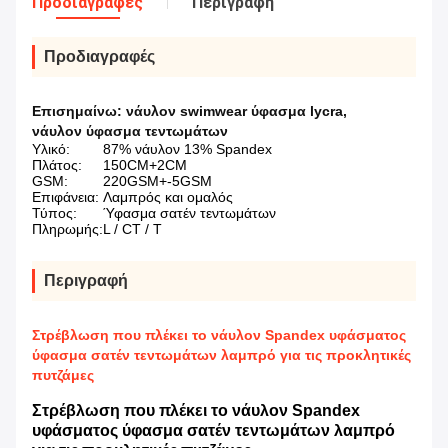
Προδιαγραφές
Περιγραφή
Προδιαγραφές
Επισημαίνω:
νάυλον swimwear ύφασμα lycra
,
νάυλον ύφασμα τεντωμάτων
Υλικό:
87% νάυλον 13% Spandex
Πλάτος:
150CM+2CM
GSM:
220GSM+-5GSM
Επιφάνεια:
Λαμπρός και ομαλός
Τύπος:
Ύφασμα σατέν τεντωμάτων
Πληρωμής:
L / CT / T
Περιγραφή
Στρέβλωση που πλέκει το νάυλον Spandex υφάσματος
ύφασμα σατέν τεντωμάτων λαμπρό για τις προκλητικές
πυτζάμες
Στρέβλωση που πλέκει το νάυλον Spandex
υφάσματος ύφασμα σατέν τεντωμάτων λαμπρό