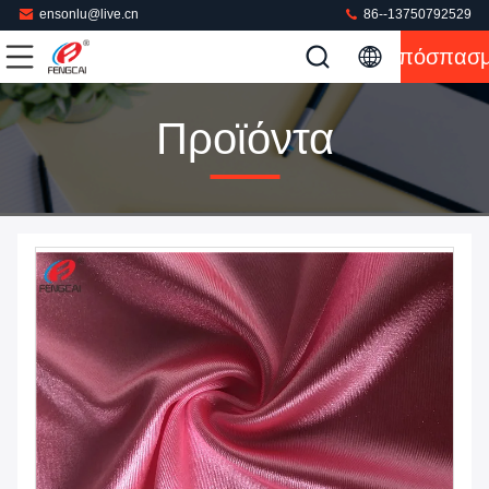
ensonlu@live.cn
86--13750792529
Απόσπασ
Προϊόντα