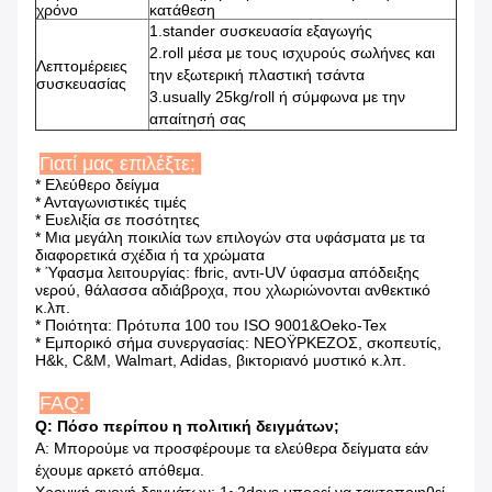
χρόνο
κατάθεση
1.stander συσκευασία εξαγωγής
2.roll μέσα με τους ισχυρούς σωλήνες και
Λεπτομέρειες
την εξωτερική πλαστική τσάντα
συσκευασίας
3.usually 25kg/roll ή σύμφωνα με την
απαίτησή σας
Γιατί μας επιλέξτε;
* Ελεύθερο δείγμα
* Ανταγωνιστικές τιμές
* Ευελιξία σε ποσότητες
* Μια μεγάλη ποικιλία των επιλογών στα υφάσματα με τα
διαφορετικά σχέδια ή τα χρώματα
* Ύφασμα λειτουργίας: fbric, αντι-UV ύφασμα απόδειξης
νερού, θάλασσα αδιάβροχα, που χλωριώνονται ανθεκτικό
κ.λπ.
* Ποιότητα: Πρότυπα 100 του ISO 9001&Oeko-Tex
* Εμπορικό σήμα συνεργασίας: ΝΕΟΫΡΚΕΖΟΣ, σκοπευτίς,
H&k, C&M, Walmart, Adidas, βικτοριανό μυστικό κ.λπ.
FAQ:
Q: Πόσο περίπου η πολιτική δειγμάτων;
Α: Μπορούμε να προσφέρουμε τα ελεύθερα δείγματα εάν
έχουμε αρκετό απόθεμα.