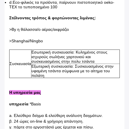
d.Eco-φιλικός τα προϊόντα, παίρνουν πιστοποιητικό oeko-
TEX το τυποποιημένο 100
Στέλνοντας τρόπος & φορτώνοντας λιμένας:
>By η θάλασσα/ο αέρας/εκφράζει
>Shanghai/Ningbo
Εσωτερική συσκευασία: Κυλημένος στους
ισχυρούς σωλήνες χαρτονιού και
συσκευασμένος στην πολυ τσάντα
Συσκευασία
Εξωτερική συσκευασία: Συσκευασμένος στην
υφαμένη τσάντα σύμφωνα με το αίτημα του
πελάτη
Η υπηρεσία μας
υπηρεσία
*Basis
a. Ελεύθερο δείγμα & ελεύθερη ανάλυση δειγμάτων.
β. 24 ώρες on-line & γρήγορη απάντηση.
γ. πάρτε στο εργοστάσιό μας έρχεται και πίσω.