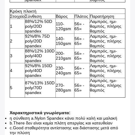
Κρόκη πλεκτή
Στοιχείο
Σύνθεση
Βάρος
Πλάτος
Παρατήρηση
88%/12% 50D
Λαμπρός, ημι-
110-
56» -
1
poly/20D
θαμπός, πλήρης
120gsm
65»
spandex
θαμπός
92%/8% 75D
Λαμπρός, ημι-
140-
56» -
2
poly/20D
θαμπός, πλήρης
150gsm
65»
spandex
θαμπός
88%/12% 100D
Λαμπρός, ημι-
200-
56» -
3
poly/40D
θαμπός, πλήρης
210gsm
65»
spandex
θαμπός
92%/8% 150D
Λαμπρός, ημι-
230-
56» -
4
poly/40D
θαμπός, πλήρης
240gsm
65»
spandex
θαμπός
Λαμπρός, ημι-
87%/13% 150D
270-
56» -
θαμπός, πλήρης
5
poly/70D
280gsm
65»
θαμπός
spandex
Χαρακτηριστικά γνωρίσματα:
η σύνθεση a.Nylon Spandex κάνει πολύ καλή και μαλακή
b.There δεν είναι καμία πλάτη απεργίας και κατευθείαν
c.Good σταθερότητα αντίστασης και διάστασης μετά από
την πλύση