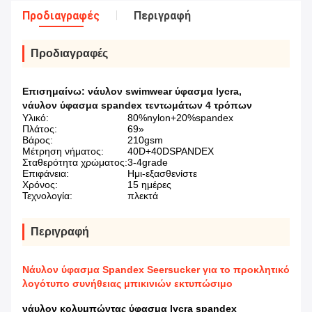
Προδιαγραφές
Περιγραφή
Προδιαγραφές
Επισημαίνω:
νάυλον swimwear ύφασμα lycra
,
νάυλον ύφασμα spandex τεντωμάτων 4 τρόπων
Υλικό:
80%nylon+20%spandex
Πλάτος:
69»
Βάρος:
210gsm
Μέτρηση νήματος:
40D+40DSPANDEX
Σταθερότητα χρώματος:
3-4grade
Επιφάνεια:
Ημι-εξασθενίστε
Χρόνος:
15 ημέρες
Τεχνολογία:
πλεκτά
Περιγραφή
Νάυλον ύφασμα Spandex Seersucker για το προκλητικό
λογότυπο συνήθειας μπικινιών εκτυπώσιμο
νάυλον κολυμπώντας ύφασμα lycra spandex