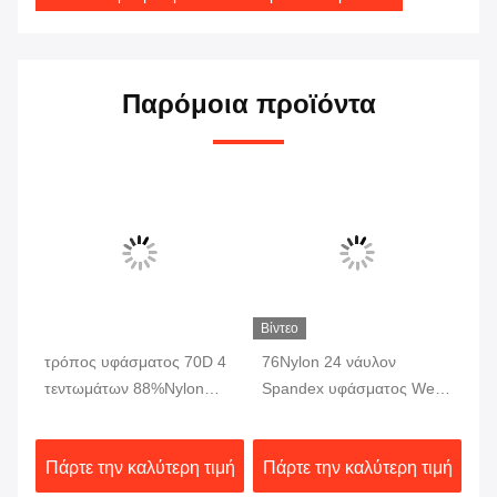
Παρόμοια προϊόντα
Βίντεο
τρόπος υφάσματος 70D 4
76Nylon 24 νάυλον
Ξη
20
τεντωμάτων 88%Nylon
Spandex υφάσματος Weft
συ
12% Spandex για το
πλεκτή συναρμολόγηση
υφ
παντελόνι εσωρούχων
αναπνεύσιμο 230gsm
χρ
ιμή
Πάρτε την καλύτερη τιμή
Πάρτε την καλύτερη τιμή
Πά
ενδυμάτων
υφάσματος Dri κατάλληλη
πε