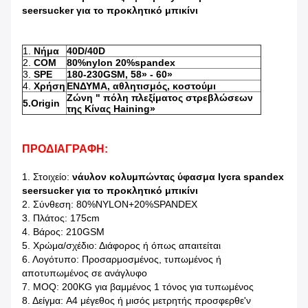
seersucker για το προκλητικό μπικίνι
1.
Νήμα
40D/40D
2.
COM
80%nylon 20%spandex
3.
SPE
180-230GSM, 58» - 60»
4.
Χρήση
ΕΝΔΥΜΑ, αθλητισμός, κοστούμι
Ζώνη " πόλη πλεξίματος στρεβλώσεων
5.Origin
της Κίνας Haining»
ΠΡΟΔΙΑΓΡΑΦΗ:
1. Στοιχείο:
νάυλον κολυμπώντας ύφασμα lycra spandex
seersucker για το προκλητικό μπικίνι
2. Σύνθεση: 80%NYLON+20%SPANDEX
3. Πλάτος: 175cm
4. Βάρος: 210GSM
5. Χρώμα/σχέδιο: Διάφορος ή όπως απαιτείται
6. Λογότυπο: Προσαρμοσμένος, τυπωμένος ή
αποτυπωμένος σε ανάγλυφο
7. MOQ: 200KG για βαμμένος 1 τόνος για τυπωμένος
8. Δείγμα: A4 μέγεθος ή μισός μετρητής προσφερθε'ν