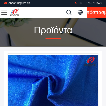
ensonlu@live.cn
86--13750792529
Απόσπασ
Προϊόντα