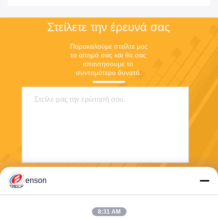
Στείλετε την έρευνά σας
Παρακαλούμε στείλτε μας 
το αίτημά σας και θα σας 
απαντήσουμε το 
συντομότερο δυνατό.
enson
Στείλετε
8:31 AM