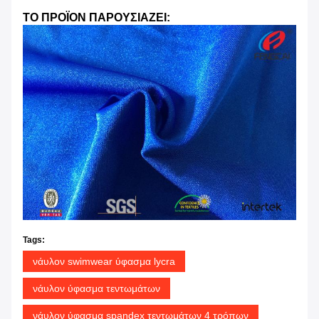
ΤΟ ΠΡΟΪΟΝ ΠΑΡΟΥΣΙΑΖΕΙ:
Tags:
νάυλον swimwear ύφασμα lycra
νάυλον ύφασμα τεντωμάτων
νάυλον ύφασμα spandex τεντωμάτων 4 τρόπων