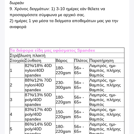
δωρεάν
9. Χρόνος δειγμάτων: 1) 3-10 ημέρες εάν θέλετε να
προσαρμόσετε σύμφωνα με αρχικό σας.
2) ημέρες 1 για μέσα τα δείγματα αποθεμάτων μας για την
αναφορά
Τα διάφορα είδη μας υφάσματος Spandex
Στρέβλωση πλεκτή
Στοιχείο
Σύνθεση
Βάρος
Πλάτος
Παρατήρηση
82%/18% 40D
Λαμπρός, ημι-
180-
56» -
1
nylon/40D
θαμπός, πλήρης
220gsm
65»
spandex
θαμπός
88%/12% 70D
Λαμπρός, ημι-
230-
56» -
2
nylon/40D
θαμπός, πλήρης
300gsm
65»
spandex
θαμπός
87%/13% 50D
Λαμπρός, ημι-
180-
56» -
3
poly/40D
θαμπός, πλήρης
220gsm
65»
spandex
θαμπός
83%/17% 40D
Λαμπρός, ημι-
150-
56» -
4
poly/40D
θαμπός, πλήρης
220gsm
65»
spandex
θαμπός
86%/14% 50D
Λαμπρός, ημι-
180-
56» -
5
poly/40D
θαμπός, πλήρης
220gsm
65»
spandex
θαμπός