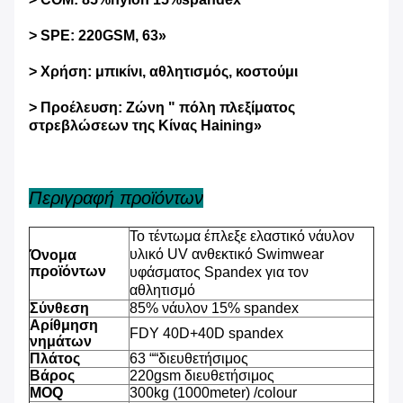
> SPE: 220GSM, 63»
> Χρήση: μπικίνι, αθλητισμός, κοστούμι
> Προέλευση: Ζώνη " πόλη πλεξίματος
στρεβλώσεων της Κίνας Haining»
Περιγραφή προϊόντων
Το τέντωμα έπλεξε ελαστικό νάυλον
υλικό UV ανθεκτικό Swimwear
Όνομα
προϊόντων
υφάσματος Spandex για τον
αθλητισμό
Σύνθεση
85% νάυλον 15% spandex
Αρίθμηση
FDY 40D+40D spandex
νημάτων
Πλάτος
63 ““διευθετήσιμος
Βάρος
220gsm διευθετήσιμος
MOQ
300kg (1000meter) /colour