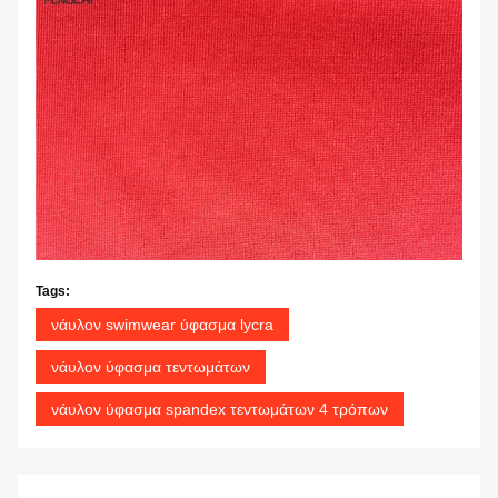
Tags:
νάυλον swimwear ύφασμα lycra
νάυλον ύφασμα τεντωμάτων
νάυλον ύφασμα spandex τεντωμάτων 4 τρόπων