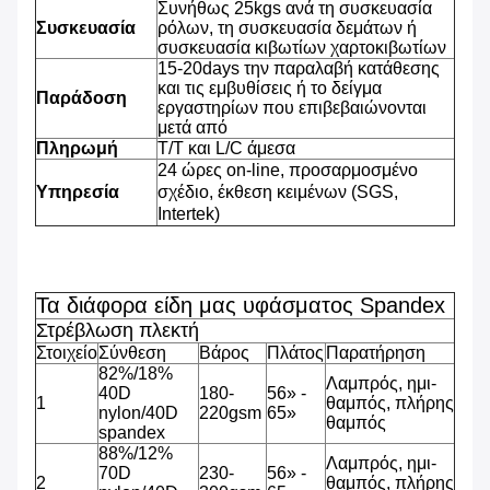
Συνήθως 25kgs ανά τη συσκευασία
Συσκευασία
ρόλων, τη συσκευασία δεμάτων ή
συσκευασία κιβωτίων χαρτοκιβωτίων
15-20days την παραλαβή κατάθεσης
και τις εμβυθίσεις ή το δείγμα
Παράδοση
εργαστηρίων που επιβεβαιώνονται
μετά από
Πληρωμή
T/T και L/C άμεσα
24 ώρες on-line, προσαρμοσμένο
Υπηρεσία
σχέδιο, έκθεση κειμένων (SGS,
Intertek)
Τα διάφορα είδη μας υφάσματος Spandex
Στρέβλωση πλεκτή
Στοιχείο
Σύνθεση
Βάρος
Πλάτος
Παρατήρηση
82%/18%
Λαμπρός, ημι-
40D
180-
56» -
1
θαμπός, πλήρης
nylon/40D
220gsm
65»
θαμπός
spandex
88%/12%
Λαμπρός, ημι-
70D
230-
56» -
2
θαμπός, πλήρης