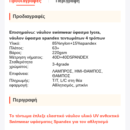
Προδιαγραφές
Περιγραφή
Προδιαγραφές
Επισημαίνω:
νάυλον swimwear ύφασμα lycra
,
νάυλον ύφασμα spandex τεντωμάτων 4 τρόπων
Υλικό:
85%nylon+15%spandex
Πλάτος:
63»
Βάρος:
220gsm
Μέτρηση νήματος:
40D+40DSPANDEX
Σταθερότητα
3-4grade
χρώματος:
ΛΑΜΠΡΟΣ, ΗΜΙ-ΘΑΜΠΟΣ,
Επιφάνεια:
ΘΑΜΠΟΣ
Πληρωμής:
T/T, L/C στη θέα
εφαρμογή:
Αθλητισμός, μπικίνι
Περιγραφή
Το τέντωμα έπλεξε ελαστικό νάυλον υλικό UV ανθεκτικό
Swimwear υφάσματος Spandex για τον αθλητισμό