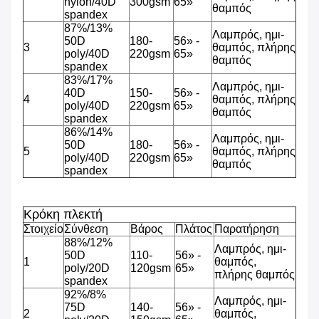
nylon/40D
300gsm
65»
θαμπός
spandex
87%/13%
Λαμπρός, ημι-
50D
180-
56» -
3
θαμπός, πλήρης
poly/40D
220gsm
65»
θαμπός
spandex
83%/17%
Λαμπρός, ημι-
40D
150-
56» -
4
θαμπός, πλήρης
poly/40D
220gsm
65»
θαμπός
spandex
86%/14%
Λαμπρός, ημι-
50D
180-
56» -
5
θαμπός, πλήρης
poly/40D
220gsm
65»
θαμπός
spandex
Κρόκη πλεκτή
Στοιχείο
Σύνθεση
Βάρος
Πλάτος
Παρατήρηση
88%/12%
Λαμπρός, ημι-
50D
110-
56» -
1
θαμπός,
poly/20D
120gsm
65»
πλήρης θαμπός
spandex
92%/8%
Λαμπρός, ημι-
75D
140-
56» -
2
θαμπός,