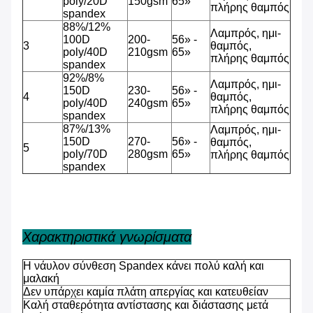
poly/20D
150gsm
65»
πλήρης θαμπός
spandex
88%/12%
Λαμπρός, ημι-
100D
200-
56» -
3
θαμπός,
poly/40D
210gsm
65»
πλήρης θαμπός
spandex
92%/8%
Λαμπρός, ημι-
150D
230-
56» -
4
θαμπός,
poly/40D
240gsm
65»
πλήρης θαμπός
spandex
87%/13%
Λαμπρός, ημι-
150D
270-
56» -
θαμπός,
5
poly/70D
280gsm
65»
πλήρης θαμπός
spandex
Χαρακτηριστικά γνωρίσματα
Η νάυλον σύνθεση Spandex κάνει πολύ καλή και
μαλακή
Δεν υπάρχει καμία πλάτη απεργίας και κατευθείαν
Καλή σταθερότητα αντίστασης και διάστασης μετά