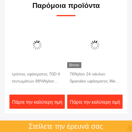
Παρόμοια προϊόντα
Βίντεο
τρόπος υφάσματος 70D 4
76Nylon 24 νάυλον
Ξη
20
τεντωμάτων 88%Nylon
Spandex υφάσματος Weft
συ
12% Spandex για το
πλεκτή συναρμολόγηση
υφ
παντελόνι εσωρούχων
αναπνεύσιμο 230gsm
χρ
ιμή
Πάρτε την καλύτερη τιμή
Πάρτε την καλύτερη τιμή
Πά
ενδυμάτων
υφάσματος Dri κατάλληλη
πε
Στείλετε την έρευνά σας