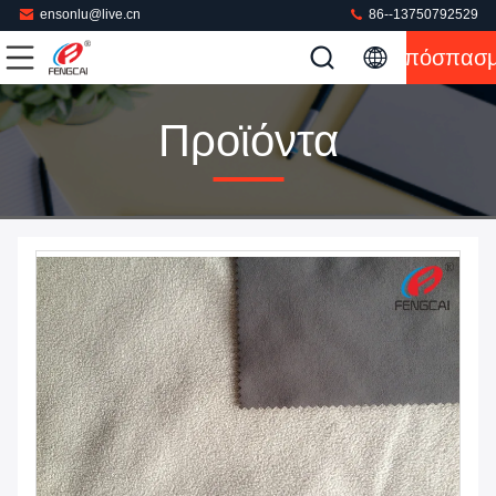
ensonlu@live.cn
86--13750792529
Απόσπασ
Προϊόντα