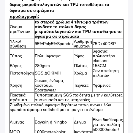
δέρας μικροϋπολογιστών και TPU τοποθέτησε το
ύφασμα σε στρώματα
προδιαγραφή:
το στερεό χρώμα 4 τέντωμα τρόπων
Όνομα
σύνδεσε το πολικό δέρας
προϊόντων
μικροϋπολογιστών και TPU τοποθέτησε το
ύφασμα σε στρώματα
Υλικό/
Αρίθμηση
95%Poly5%Spandex
75D+40DSP
σύνθεση
νημάτων
ύφασμα
Τύπος
Πολυ ύφασμα
Ύφος
πολυεστέρα
elastane
Βάρος
280gsm
Πλάτος
155CM
Σαν απαίτηση
Πιστοποίηση
SGS ΔΟΚΙΜΉ
Χρώμα
πελατών
Σακάκι, ένδυμα,
Χρήση
κοστούμι,
Τεχνικές
Υφαμένος
Sportswear
Ποιοτικά
Τυποποιημένη SGS ποιότητα με την καλύτερες
πρότυπα
συσκευασία και τις υπηρεσίες.
Συνδεμένο πολικό ύφασμα δεράτων τυπωμένων υλών
spandex ύφασμα softshell με το tpu για το ένδυμα
Είναι διαθέσιμος
Λιμένας
Σαγκάη ή Ningbo
Δείγμα
για τον πελάτη
500000meter/
MOQ
1000meter/color
Ικανότητα