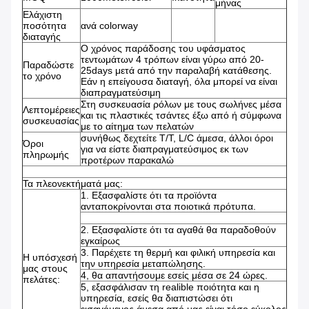
μήνας
Ελάχιστη
ποσότητα
ανά colorway
διαταγής
Ο χρόνος παράδοσης του υφάσματος
τεντωμάτων 4 τρόπων είναι γύρω από 20-
Παραδώστε
25days μετά από την παραλαβή κατάθεσης.
το χρόνο
Εάν η επείγουσα διαταγή, όλα μπορεί να είναι
διαπραγματεύσιμη
Στη συσκευασία ρόλων με τους σωλήνες μέσα
Λεπτομέρειες
και τις πλαστικές τσάντες έξω από ή σύμφωνα
συσκευασίας
με το αίτημα των πελατών
συνήθως δεχτείτε T/T, L/C άμεσα, άλλοι όροι
Όροι
για να είστε διαπραγματεύσιμος εκ των
πληρωμής
προτέρων παρακαλώ
Τα πλεονεκτήματά μας:
1. Εξασφαλίστε ότι τα προϊόντα
ανταποκρίνονται στα ποιοτικά πρότυπα.
2. Εξασφαλίστε ότι τα αγαθά θα παραδοθούν
εγκαίρως
3. Παρέχετε τη θερμή και φιλική υπηρεσία και
Η υπόσχεσή
την υπηρεσία μεταπώλησης.
μας στους
4, θα απαντήσουμε εσείς μέσα σε 24 ώρες.
πελάτες:
5, εξασφάλισαν τη realible ποιότητα και η
υπηρεσία, εσείς θα διαπιστώσει ότι