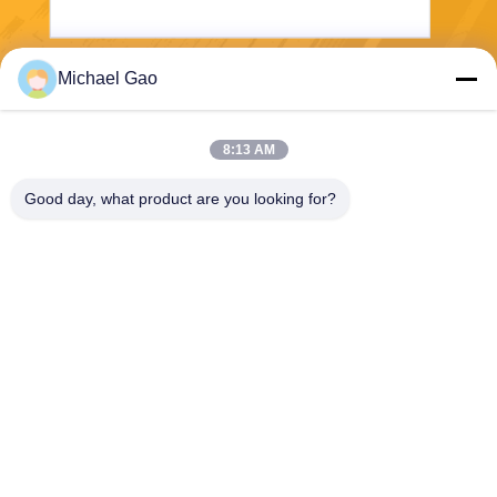
Michael Gao
Στείλετε
8:13 AM
Good day, what product are you looking for?
Haining FengCai Textile Co.,Ltd.
ensonlu@live.cn
86--13750792529
οικοδόμηση 8, qingchuan δρ
όμος no.5, πόλη xieqiao, πο
υ, zhejiang, Κίνα