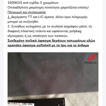
1500KGS ανά σχέδιο 3 χρωμάτων
Οποιαδήποτε μικρότερη ποσότητα χαιρετίζεται επίσης!
Πληρωμή και συσκευασία
1.
Δεχόμαστε TT και L/C άμεσα, άλλοι όροι πληρωμής
μπορεί να συζητηθεί.
2. Συνήθως κυλημένος με το σωλήνα εγγράφου μέσα, τη
διαφανή πλαστική τσάντα και υφαίνοντας polybag
εξωτερικός ή ως απαίτηση των πελατών.
Συνδεμένο πολικό ύφασμα δεράτων τυπωμένων υλών
spandex ύφασμα softshell με το tpu για το ένδυμα