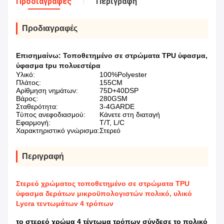
Προδιαγραφές
Περιγραφή
Προδιαγραφές
Επισημαίνω:
Τοποθετημένο σε στρώματα TPU ύφασμα
,
ύφασμα tpu πολυεστέρα
Υλικό:
100%Polyester
Πλάτος:
155CM
Αρίθμηση νημάτων:
75D+40DSP
Βάρος:
280GSM
Σταθερότητα:
3-4GARDE
Τύπος ανεφοδιασμού:
Κάνετε στη διαταγή
Εφαρμογή:
T/T, L/C
Χαρακτηριστικό γνώρισμα:
Στερεό
Περιγραφή
Στερεό χρώματος τοποθετημένο σε στρώματα TPU
ύφασμα δεράτων μικροϋπολογιστών πολικό, υλικό
Lycra τεντωμάτων 4 τρόπων
το στερεό χρώμα 4 τέντωμα τρόπων σύνδεσε το πολικό