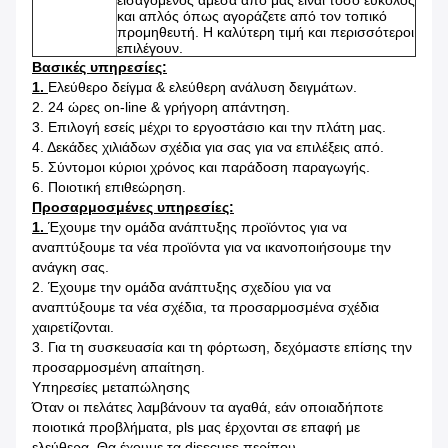
εισαγόμενος άμεσα από μας είναι τόσο εύκολος
και απλός όπως αγοράζετε από τον τοπικό
προμηθευτή. Η καλύτερη τιμή και περισσότεροι
επιλέγουν.
Βασικές υπηρεσίες:
1.
Ελεύθερο δείγμα & ελεύθερη ανάλυση δειγμάτων.
2. 24 ώρες on-line & γρήγορη απάντηση.
3. Επιλογή εσείς μέχρι το εργοστάσιο και την πλάτη μας.
4. Δεκάδες χιλιάδων σχέδια για σας για να επιλέξεις από.
5. Σύντομοι κύριοι χρόνος και παράδοση παραγωγής.
6. Ποιοτική επιθεώρηση.
Προσαρμοσμένες υπηρεσίες:
1.
Έχουμε την ομάδα ανάπτυξης προϊόντος για να
αναπτύξουμε τα νέα προϊόντα για να ικανοποιήσουμε την
ανάγκη σας.
2. Έχουμε την ομάδα ανάπτυξης σχεδίου για να
αναπτύξουμε τα νέα σχέδια, τα προσαρμοσμένα σχέδια
χαιρετίζονται.
3. Για τη συσκευασία και τη φόρτωση, δεχόμαστε επίσης την
προσαρμοσμένη απαίτηση.
Υπηρεσίες μεταπώλησης
Όταν οι πελάτες λαμβάνουν τα αγαθά, εάν οποιαδήποτε
ποιοτικά προβλήματα, pls μας έρχονται σε επαφή με
ελεύθερα. Θα έχουμε τα disscuss περίπου