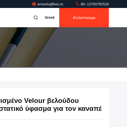
ensonlu@live.cn
86--13750792529
Απόσπασμα
Greek
σμένο Velour βελούδου
τατικό ύφασμα για τον καναπέ