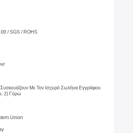
100 / SGS / ROHS
ur
 Συσκευάζουν Με Τον Ισχυρό Σωλήνα Εγγράφου
ω. 2) Γύρω
stern Union
ay