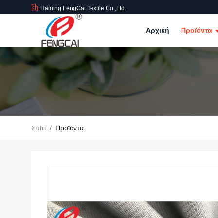
Haining FengCai Textile Co.,Ltd.
Αρχική
Προϊόντα
Σπίτι
/
Προϊόντα