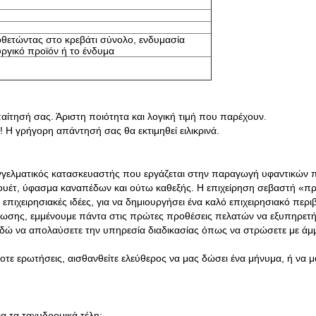
οθετώντας στο κρεβάτι σύνολο, ενδυμασία
ργικό προϊόν ή το ένδυμα
ίτησή σας. Άριστη ποιότητα και λογική τιμή που παρέχουν.
! Η γρήγορη απάντησή σας θα εκτιμηθεί ειλικρινά.
γελματικός κατασκευαστής που εργάζεται στην παραγωγή υφαντικών π
έτ, ύφασμα καναπέδων και ούτω καθεξής. Η επιχείρηση σεβαστή «προ
επιχειρησιακές ιδέες, για να δημιουργήσει ένα καλό επιχειρησιακό περιβ
βίωσης, εμμένουμε πάντα στις πρώτες προθέσεις πελατών να εξυπηρετή
Εδώ να απολαύσετε την υπηρεσία διαδικασίας όπως να στρώσετε με ά
οτε ερωτήσεις, αισθανθείτε ελεύθερος να μας δώσει ένα μήνυμα, ή να 
 τα ταχυδρομικά τέλη;