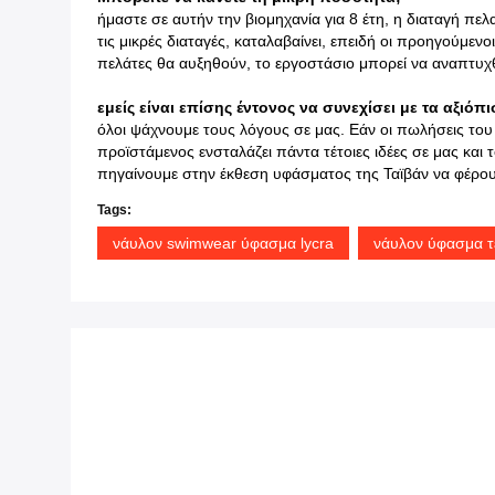
ήμαστε σε αυτήν την βιομηχανία για 8 έτη, η διαταγή π
τις μικρές διαταγές, καταλαβαίνει, επειδή οι προηγούμενο
πελάτες θα αυξηθούν, το εργοστάσιο μπορεί να αναπτυχθ
εμείς είναι επίσης έντονος να συνεχίσει με τα αξιόπι
όλοι ψάχνουμε τους λόγους σε μας. Εάν οι πωλήσεις του πε
προϊστάμενος ενσταλάζει πάντα τέτοιες ιδέες σε μας και
πηγαίνουμε στην έκθεση υφάσματος της Ταϊβάν να φέρο
Tags:
νάυλον swimwear ύφασμα lycra
νάυλον ύφασμα 