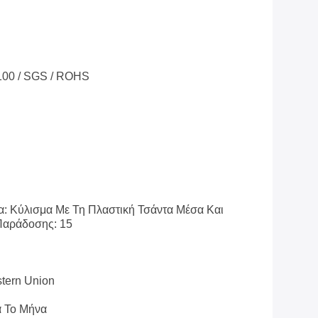
100 / SGS / ROHS
α: Κύλισμα Με Τη Πλαστική Τσάντα Μέσα Και
Παράδοσης: 15
stern Union
α Το Μήνα