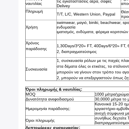
τις εγκαταστάσεις αέρα, σαφές
ναυτιλίας
απο
Delivey
Πληρωμή
Θέσ
T/T, L/C, Western Union, Paypal
προ
swimwear, μαγιό, biniki, beachwear, sp
Χρήση
ενδυμασία
ιματισμός, ενδύματα, φόρεμα κοριτσιών
Χρόνος
1,30Days/3*20» FT, 40Days/6*20» FT,
παράδοσης
2, διαπραγματεύσιμος
1, συσκευασία ρόλων με τις παχιές πλα
στα δέματα όλες οι ετικέτες, τα στέλνο
Συσκευασία
μπορούν να γίνουν στον τρόπο του αγ
2, μπορούν να επεξεργαστούν όπως ζη
Όροι πληρωμής & ναυτιλίας:
MOQ
1000 μέτρα/χρώμα
Δυνατότητα ανεφοδιασμού
30,0000 μέτρα το 
Κανονικά 15-20 ημ
Ημερομηνία παράδοσης:
εργαστήριο-εμβύθι
ανοχή σύμφωνα με 
συνήθως δεχτείτε T
Όροι πληρωμής
διαπραγματεύσιμο
Λεπτομέρειες συσκευασίας: