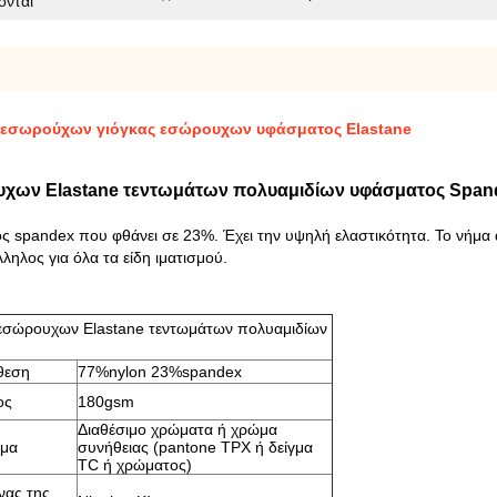
ονται
 εσωρούχων γιόγκας εσώρουχων υφάσματος Elastane
υχων Elastane τεντωμάτων πολυαμιδίων υφάσματος Span
ς spandex που φθάνει σε 23%. Έχει την υψηλή ελαστικότητα. Το νήμα 
ληλος για όλα τα είδη ιματισμού.
 εσώρουχων Elastane τεντωμάτων πολυαμιδίων
θεση
77%nylon 23%spandex
ος
180gsm
Διαθέσιμο χρώματα ή χρώμα
μα
συνήθειας (pantone TPX ή δείγμα
TC ή χρώματος)
νας της