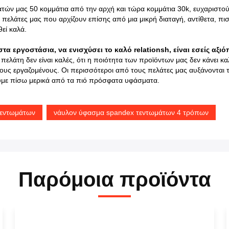
ελατών μας 50 κομμάτια από την αρχή και τώρα κομμάτια 30k, ευχαριστ
ι πελάτες μας που αρχίζουν επίσης από μια μικρή διαταγή, αντίθετα, πισ
εί καλά.
στα εργοστάσια, να ενισχύσει το καλό relationsh, είναι εσείς αξιό
λάτη δεν είναι καλές, ότι η ποιότητα των προϊόντων μας δεν κάνει καλά,
 τους εργαζομένους. Οι περισσότεροι από τους πελάτες μας αυξάνονται
υμε πίσω μερικά από τα πιό πρόσφατα υφάσματα.
τεντωμάτων
νάυλον ύφασμα spandex τεντωμάτων 4 τρόπων
Παρόμοια προϊόντα