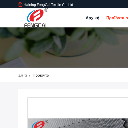
Haining FengCai Textile Co.,Ltd.
Αρχική
Προϊόντα
Σπίτι
/
Προϊόντα