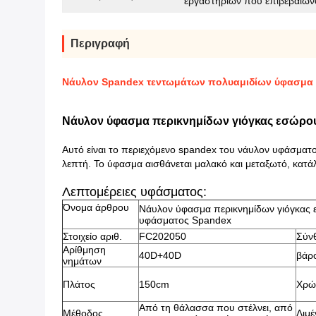
εργαστηρίων που επιβεβαιών
Περιγραφή
Νάυλον Spandex τεντωμάτων πολυαμιδίων ύφασμα
Νάυλον ύφασμα περικνημίδων γιόγκας εσώρο
Αυτό είναι το περιεχόμενο spandex του νάυλον υφάσματο
λεπτή. Το ύφασμα αισθάνεται μαλακό και μεταξωτό, κατάλ
Λεπτομέρειες υφάσματος:
Όνομα άρθρου
Νάυλον ύφασμα περικνημίδων γιόγκας
υφάσματος Spandex
Στοιχείο αριθ.
FC202050
Σύν
Αρίθμηση
40D+40D
βάρ
νημάτων
Πλάτος
150cm
Χρώ
Από τη θάλασσα που στέλνει, από
Μέθοδος
Λιμέ