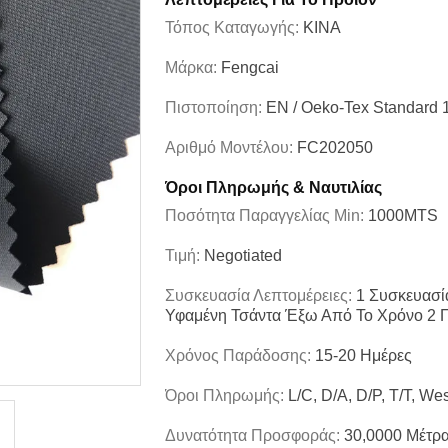
Τόπος Καταγωγής:
ΚΙΝΑ
Μάρκα:
Fengcai
Πιστοποίηση:
EN / Oeko-Tex Standard 
Αριθμό Μοντέλου:
FC202050
Όροι Πληρωμής & Ναυτιλίας
Ποσότητα Παραγγελίας Min:
1000MTS
Τιμή:
Negotiated
Συσκευασία Λεπτομέρειες:
1 Συσκευασί
Υφαμένη Τσάντα Έξω Από Το Χρόνο 2 
Χρόνος Παράδοσης:
15-20 Ημέρες
Όροι Πληρωμής:
L/C, D/A, D/P, T/T, We
Δυνατότητα Προσφοράς:
30,0000 Μέτρ