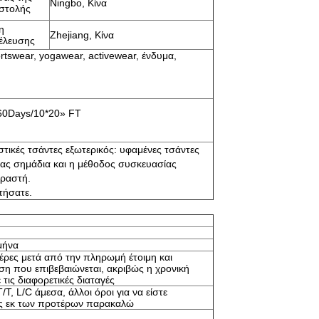
Ningbo, Κίνα
στολής
η
Zhejiang, Κίνα
έλευσης
ortswear, yogawear, activewear, ένδυμα,
 60Days/10*20» FT
στικές τσάντες εξωτερικός: υφαμένες τσάντες
ντας σημάδια και η μέθοδος συσκευασίας
οραστή.
τήσατε.
μήνα
έρες μετά από την πληρωμή έτοιμη και
ση που επιβεβαιώνεται, ακριβώς η χρονική
τις διαφορετικές διαταγές
/T, L/C άμεσα, άλλοι όροι για να είστε
ς εκ των προτέρων παρακαλώ