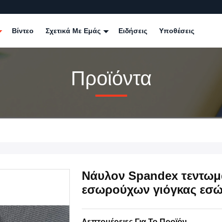
Βίντεο
Σχετικά Με Εμάς
Ειδήσεις
Υποθέσεις
Προϊόντα
Νάυλον Spandex τεντω
εσωρούχων γιόγκας εσώ
Λεπτομέρειες Για Το Προϊόν