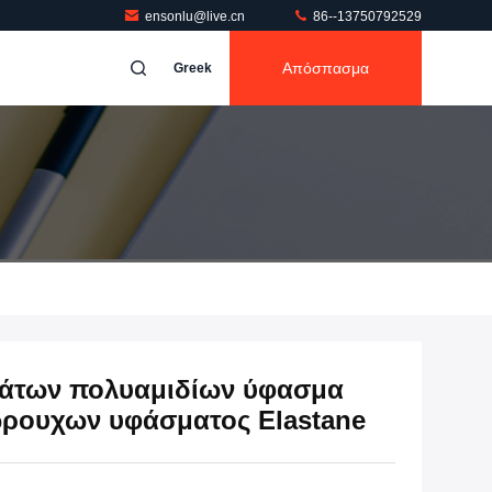
ensonlu@live.cn
86--13750792529
Απόσπασμα
Greek
μάτων πολυαμιδίων ύφασμα
ρουχων υφάσματος Elastane