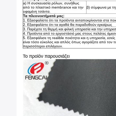
a)
Η συσκευασία ρόλων, συνήθως
από το πλαστικό membrance και την
β) σύμφωνα με τη
υφαμένη τσάντα.
Τα πλεονεκτήματά μας:
1.
Εξασφαλίστε ότι τα προϊόντα ανταποκρίνονται στα πο
2.
Εξασφαλίστε ότι τα αγαθά θα παραδοθούν εγκαίρως
3.
Παρέχετε τη θερμή και φιλική υπηρεσία και την υπηρ
4.
Προϊόντα από το εργοστάσιό μας στους πελάτες άμεσ
5.
Εξασφάλισε τη realible ποιότητα και η υπηρεσία, εσεί
είναι τόσο εύκολος και απλός όπως αγοράζετε από τον τ
περισσότεροι επιλέγουν.
Το προϊόν παρουσιάζει