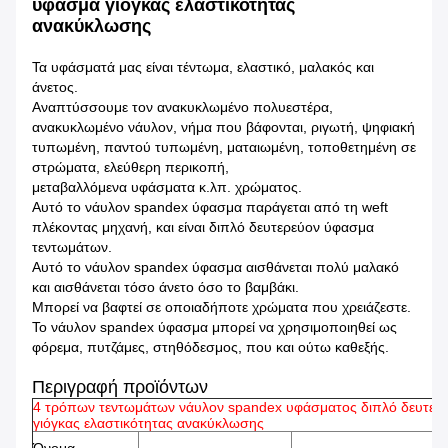
ύφασμα γιόγκας ελαστικότητας
ανακύκλωσης
Τα υφάσματά μας είναι τέντωμα, ελαστικό, μαλακός και
άνετος.
Αναπτύσσουμε τον ανακυκλωμένο πολυεστέρα,
ανακυκλωμένο νάυλον, νήμα που βάφονται, ριγωτή, ψηφιακή
τυπωμένη, παντού τυπωμένη, ματαιωμένη, τοποθετημένη σε
στρώματα, ελεύθερη περικοπή,
μεταβαλλόμενα υφάσματα κ.λπ. χρώματος.
Αυτό το νάυλον spandex ύφασμα παράγεται από τη weft
πλέκοντας μηχανή, και είναι διπλό δευτερεύον ύφασμα
τεντωμάτων.
Αυτό το νάυλον spandex ύφασμα αισθάνεται πολύ μαλακό
και αισθάνεται τόσο άνετο όσο το βαμβάκι.
Μπορεί να βαφτεί σε οποιαδήποτε χρώματα που χρειάζεστε.
Το νάυλον spandex ύφασμα μπορεί να χρησιμοποιηθεί ως
φόρεμα, πυτζάμες, στηθόδεσμος, που και ούτω καθεξής.
Περιγραφή προϊόντων
4 τρόπων τεντωμάτων νάυλον spandex υφάσματος διπλό δευτερ
γιόγκας ελαστικότητας ανακύκλωσης