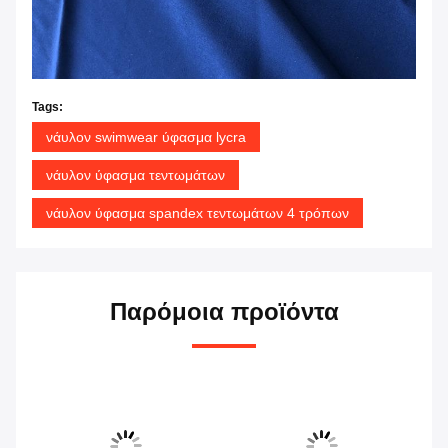
Tags:
νάυλον swimwear ύφασμα lycra
νάυλον ύφασμα τεντωμάτων
νάυλον ύφασμα spandex τεντωμάτων 4 τρόπων
Παρόμοια προϊόντα