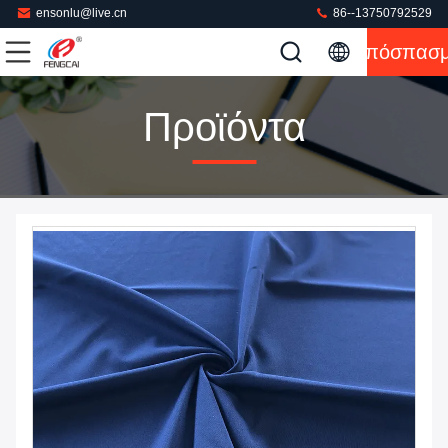
ensonlu@live.cn
86--13750792529
Απόσπασ
Προϊόντα