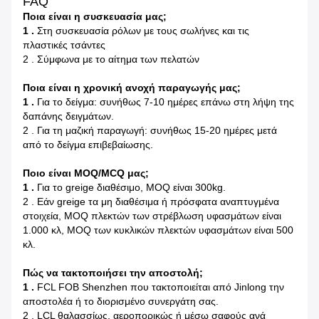
FAQ
Ποια είναι η συσκευασία μας;
1 .
Στη συσκευασία ρόλων με τους σωλήνες και τις
πλαστικές τσάντες
2 . Σύμφωνα με το αίτημα των πελατών
Ποια είναι η χρονική ανοχή παραγωγής μας;
1 .
Για το δείγμα: συνήθως 7-10 ημέρες επάνω στη λήψη της
δαπάνης δειγμάτων.
2 . Για τη μαζική παραγωγή: συνήθως 15-20 ημέρες μετά
από το δείγμα επιβεβαίωσης.
Ποιο είναι MOQ/MCQ μας;
1 .
Για το greige διαθέσιμο, MOQ είναι 300kg.
2 . Εάν greige τα μη διαθέσιμα ή πρόσφατα αναπτυγμένα
στοιχεία, MOQ πλεκτών των στρέβλωση υφασμάτων είναι
1.000 κλ, MOQ των κυκλικών πλεκτών υφασμάτων είναι 500
κλ.
Πώς να τακτοποιήσει την αποστολή;
1 .
FCL FOB Shenzhen που τακτοποιείται από Jinlong την
αποστολέα ή το διορισμένο συνεργάτη σας.
2 . LCL θαλασσίως, αεροπορικώς ή μέσω σαφούς ανά