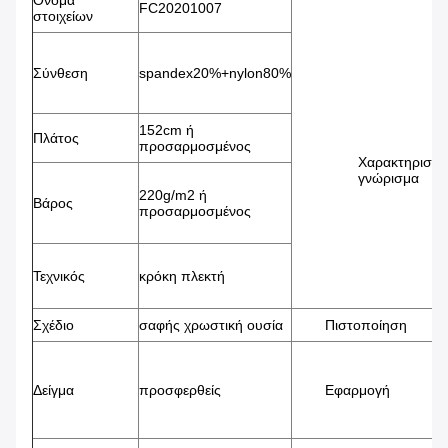
Όνομα
FC20201007
στοιχείων
Σύνθεση
spandex20%+nylon80%
152cm ή
Πλάτος
προσαρμοσμένος
Χαρακτηριστι
γνώρισμα
220g/m2 ή
Βάρος
προσαρμοσμένος
Τεχνικός
κρόκη πλεκτή
Σχέδιο
σαφής χρωστική ουσία
Πιστοποίηση
Δείγμα
προσφερθείς
Εφαρμογή