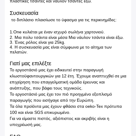
πλαστικές τσάντες και νάυλον τσάντες έξω.
Συσκευασία
το διπλάσιο πλαισίωσε το ύφασμα για τις περικνημίδες:
1.One κυλιέται με έναν ισχυρό σωλήνα χαρτονιού.
2. Μια πολυ τσάντα είναι μέσα Μια νάυλον τσάντα είναι έξω.
3. Ένας ρόλος είναι για 25kg.
4. Η συσκευασία μας είναι σύμφωνα με το αίτημα των
πελατών.
Γιατί μας επιλέξτε
Το εργοστάσιό μας έχει ειδικευτεί στην παραγωγή
κλωστοϋφαντουργικών για 12 έτη. Έχουμε αναπτυχθεί σε μια
επιχείρηση που επαγγελματική ομάδα έρευνας και
ανάπτυξης, που βάφει τους τεχνικούς.
Το εργοστάσιό μας έχει τον πιό προηγμένο εξοπλισμό
παραγωγής που εισήγαγε από την Ευρώπη.
Τα όλα προϊόντα μας έχουν φθάσει στα oeko-Tex πρότυπα
100 και είναι SGS επικυρωμένο.
Για να είμαστε πιστός, αξιόπιστος και ακριβής είναι η
υποχρέωσή μας.