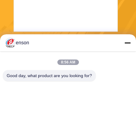
enson
Στείλετε
8:56 AM
Good day, what product are you looking for?
Haining FengCai Textile Co.,Ltd.
ensonlu@live.cn
86--13750792529
οικοδόμηση 8, qingchuan δρ
όμος no.5, πόλη xieqiao, πο
υ, zhejiang, Κίνα