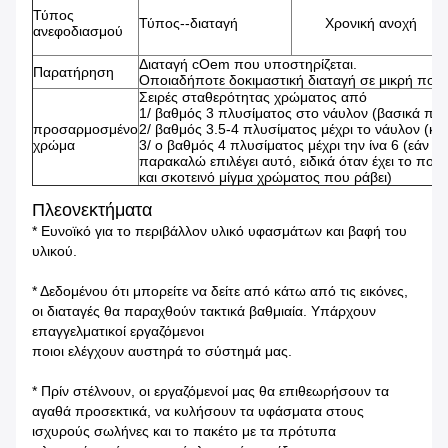
Τύπος
Τύπος--διαταγή
Χρονική ανοχή
ανεφοδιασμού
Διαταγή cOem που υποστηρίζεται.
Παρατήρηση
Οποιαδήποτε δοκιμαστική διαταγή σε μικρή ποσότ
Σειρές σταθερότητας χρώματος από
1/ βαθμός 3 πλυσίματος στο νάυλον (βασικά πρ
προσαρμοσμένο
2/ βαθμός 3.5-4 πλυσίματος μέχρι το νάυλον (κα
χρώμα
3/ ο βαθμός 4 πλυσίματος μέχρι την ίνα 6 (εάν θέ
παρακαλώ επιλέγει αυτό, ειδικά όταν έχει το πο
και σκοτεινό μίγμα χρώματος που ράβει)
Πλεονεκτήματα
* Ευνοϊκό για το περιβάλλον υλικό υφασμάτων και βαφή του
υλικού.
* Δεδομένου ότι μπορείτε να δείτε από κάτω από τις εικόνες,
οι διαταγές θα παραχθούν τακτικά βαθμιαία. Υπάρχουν
επαγγελματικοί εργαζόμενοι
ποιοι ελέγχουν αυστηρά το σύστημά μας.
* Πρίν στέλνουν, οι εργαζόμενοί μας θα επιθεωρήσουν τα
αγαθά προσεκτικά, να κυλήσουν τα υφάσματα στους
ισχυρούς σωλήνες και το πακέτο με τα πρότυπα