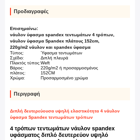
Προδιαγραφές
Επισημαίνω:
νάυλον ύφασμα spandex τεντωμάτων 4 τρόπων
,
νάυλον ύφασμα Spandex πλάτους 152cm
,
220g/m2 νάυλον και spandex ύφασμα
Τύπος:
Ύφασμα τεντωμάτων
Σχέδιο:
Διπλή πλευρά
Πλεκτός τύπος:
Weft
Βάρος:
220g/m2 ή προσαρμοσμένος
πλάτος:
152CM
Χρώμα:
Προσαρμοσμένο χρώμα
Περιγραφή
Διπλή δευτερεύουσα υψηλή ελαστικότητα 4 νάυλον
ύφασμα Spandex τεντωμάτων τρόπων
4 τρόπων τεντωμάτων νάυλον spandex
υφάσματος διπλό δευτερεύον υψηλό