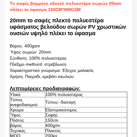
Το σαφές βαμμένο πλεκτό πολυεστέρα σωρών 20mm
πλέκει το ύφασμα 150CM*400GSM
20mm το σαφές πλεκτό πολυεστέρα
υφάσματος βελούδου σωρών PV χρωστικών
ουσιών υψηλό πλέκει το ύφασμα
Βάρος: 400gsm
Ύψος σωρών: 20mm
Σύνθεση: 100% πολυεστέρας
Πλέξιμο methord: στρέβλωση
Χαρακτηριστικό γνώρισμα: Έξοχος μαλακός
Χρήση: Παιχνίδι,
κρεβάτι σκυλιών
Λεπτομέρειες προδιαγραφών:
Υλικό
100% πολυεστέρας
Τύπος
Τύπος--διαταγή
ανεφοδιασμού
Χρώμα
Εξατομικεύσιμος
Ύφος
Σαφής
Πλάτος
150cm
βάρος
400g/m
Τεχνικές
Πλεκτός
MOQ
200kg