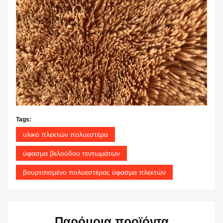
Tags:
υλικό πλεκτών πολυεστέρα
ύφασμα βελούδου τεντωμάτων
βουρτσισμένο πολυεστέρας ύφασμα πλεκτών
Παρόμοια προϊόντα