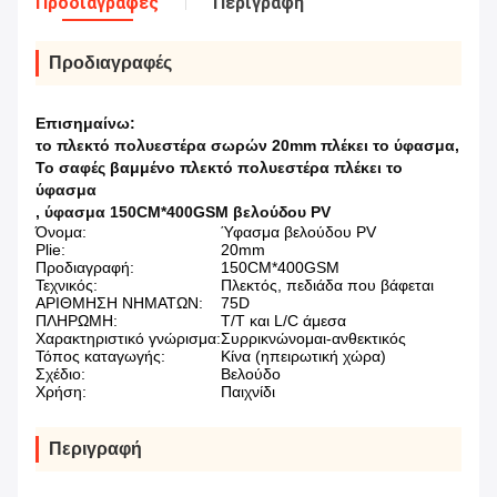
Προδιαγραφές
Περιγραφή
Προδιαγραφές
Επισημαίνω:
το πλεκτό πολυεστέρα σωρών 20mm πλέκει το ύφασμα
,
Το σαφές βαμμένο πλεκτό πολυεστέρα πλέκει το
ύφασμα
,
ύφασμα 150CM*400GSM βελούδου PV
Όνομα:
Ύφασμα βελούδου PV
Plie:
20mm
Προδιαγραφή:
150CM*400GSM
Τεχνικός:
Πλεκτός, πεδιάδα που βάφεται
ΑΡΙΘΜΗΣΗ ΝΗΜΑΤΩΝ:
75D
ΠΛΗΡΩΜΗ:
T/T και L/C άμεσα
Χαρακτηριστικό γνώρισμα:
Συρρικνώνομαι-ανθεκτικός
Τόπος καταγωγής:
Κίνα (ηπειρωτική χώρα)
Σχέδιο:
Βελούδο
Χρήση:
Παιχνίδι
Περιγραφή