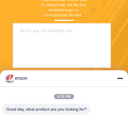
το αίτημά σας και θα σας 
απαντήσουμε το 
συντομότερο δυνατό.
enson
Στείλετε
9:31 PM
Good day, what product are you looking for?
Haining FengCai Textile Co.,Ltd.