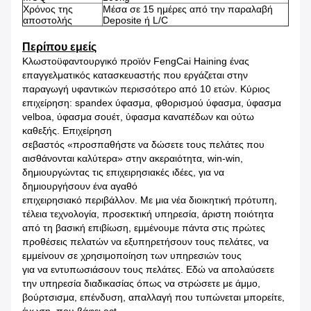
Χρόνος της
Μέσα σε 15 ημέρες από την παραλαβή
αποστολής
Deposite ή L/C
Περίπου εμείς
Κλωστοϋφαντουργικό προϊόν FengCai Haining ένας
επαγγελματικός κατασκευαστής που εργάζεται στην
παραγωγή υφαντικών περισσότερο από 10 ετών. Κύριος
επιχείρηση: spandex ύφασμα, φθορισμού ύφασμα, ύφασμα
velboa, ύφασμα σουέτ, ύφασμα καναπέδων και ούτω
καθεξής. Επιχείρηση
σεβαστός «προσπαθήστε να δώσετε τους πελάτες που
αισθάνονται καλύτερα» στην ακεραιότητα, win-win,
δημιουργώντας τις επιχειρησιακές ιδέες, για να
δημιουργήσουν ένα αγαθό
επιχειρησιακό περιβάλλον. Με μια νέα διοικητική πρότυπη,
τέλεια τεχνολογία, προσεκτική υπηρεσία, άριστη ποιότητα
από τη βασική επιβίωση, εμμένουμε πάντα στις πρώτες
προθέσεις πελατών να εξυπηρετήσουν τους πελάτες, να
εμμείνουν σε χρησιμοποίηση των υπηρεσιών τους
για να εντυπωσιάσουν τους πελάτες. Εδώ να απολαύσετε
την υπηρεσία διαδικασίας όπως να στρώσετε με άμμο,
βούρτσισμα, επένδυση, απαλλαγή που τυπώνεται μπορείτε,