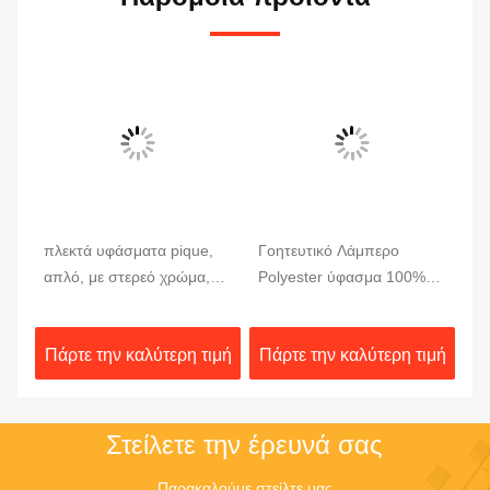
πλεκτά υφάσματα pique,
Γοητευτικό Λάμπερο
λε
απλό, με στερεό χρώμα,
Polyester ύφασμα 100%
ρο
100% πολυεστέρα
Polyester Γοητευτικό Warp
πο
m
INTERLOCK
πλεκτό μπλουζάκι
ύ
ιμή
Πάρτε την καλύτερη τιμή
Πάρτε την καλύτερη τιμή
Πά
Γοητευτικό πλεκτό ύφασμα
για ένδυμα
Στείλετε την έρευνά σας
Παρακαλούμε στείλτε μας 