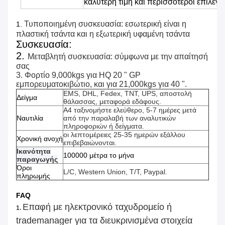
καλύτερη τιμή και περισσότεροι επιλέγ
Τυποποιημένη συσκευασία: εσωτερική είναι η
1.
πλαστική τσάντα και η εξωτερική υφαμένη τσάντα
Συσκευασία:
2.
Μεταβλητή συσκευασία: σύμφωνα με την απαίτησή
σας
3. Φορτίο 9,000kgs για HQ 20 " GP
εμπορευματοκιβώτιο, και για 21,000kgs για 40 ".
EMS, DHL, Fedex, TNT, UPS, αποστολή
Δείγμα
θάλασσας, μεταφορά εδάφους.
A4 ταξινομήστε ελεύθερο, 5-7 ημέρες μετά
Ναυτιλία
από την παραλαβή των αναλυτικών
πληροφοριών ή δείγματα.
οι λεπτομέρειες 25-35 ημερών εξάλλου
Χρονική ανοχή
επιβεβαιώνονται.
Ικανότητα
100000 μέτρα το μήνα
παραγωγής
Όροι
L/C, Western Union, T/T, Paypal.
πληρωμής
FAQ
Επαφή με ηλεκτρονικό ταχυδρομείο ή
1.
trademanager για τα διευκρινισμένα στοιχεία