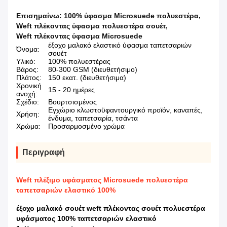
Επισημαίνω:
100% ύφασμα Microsuede πολυεστέρα
,
Weft πλέκοντας ύφασμα πολυεστέρα σουέτ
,
Weft πλέκοντας ύφασμα Microsuede
έξοχο μαλακό ελαστικό ύφασμα ταπετσαριών
Όνομα:
σουέτ
Υλικό:
100% πολυεστέρας
Βάρος:
80-300 GSM (διευθετήσιμο)
Πλάτος:
150 εκατ. (διευθετήσιμα)
Χρονική
15 - 20 ημέρες
ανοχή:
Σχέδιο:
Βουρτσισμένος
Εγχώριο κλωστοϋφαντουργικό προϊόν, καναπές,
Χρήση:
ένδυμα, ταπετσαρία, τσάντα
Χρώμα:
Προσαρμοσμένο χρώμα
Περιγραφή
Weft πλέξιμο υφάσματος Microsuede πολυεστέρα
ταπετσαριών ελαστικό 100%
έξοχο μαλακό σουέτ weft πλέκοντας σουέτ πολυεστέρα
υφάσματος 100% ταπετσαριών ελαστικό