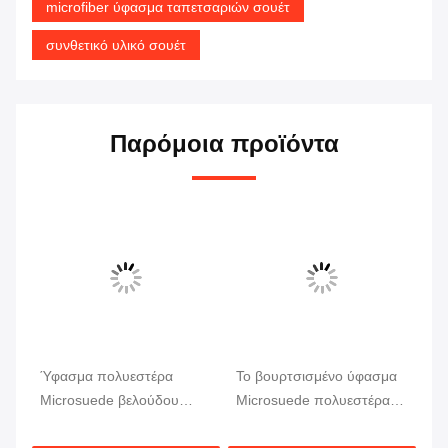
microfiber ύφασμα ταπετσαριών σουέτ
συνθετικό υλικό σουέτ
Παρόμοια προϊόντα
Ύφασμα πολυεστέρα
Το βουρτσισμένο ύφασμα
14
Microsuede βελούδου
Microsuede πολυεστέρα
ύφ
α
καναπέδων για την
για τα παπούτσια
μι