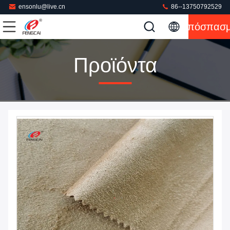
ensonlu@live.cn
86--13750792529
Απόσπασ
Προϊόντα