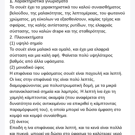
1.
Χαρακτηριστικά γνωρίσματα
Το σουέτ έχει τα χαρακτηριστικά του καλού συναισθήματος
βελούδου, της μαλακότητας, της λεπτομέρειας, του φωτεινού
χρώματος, μη εύκολων να εξασθενίσουν, καμίας τρίχας και
σφαίρας, της καλής αντίστασης ρυτίδων, της ελαφριάς
σύστασης, του καλών drape και της σταθερότητας.
2. Πλεονεκτήματα
(1) υψηλό σημείο
Το σουέτ είναι μαλακό και ομαλό, και έχει μια ελαφριά
σύσταση και μια καλή αφή. Φαίνεται πολύ υψηλότερος
βαθμός από άλλα υφάσματα.
(2) μοναδικό ύφος
Η επιφάνεια του υφάσματος σουέτ είναι παχουλή και λεπτή.
Οι ίνες στην επιφάνειά της είναι πολύ λεπτές,
διαμορφώνοντας μια πολυστρωματική δομή, με τα μικρά
αντανακλαστικά σημεία και λαμπρός. Η λεπτή ίνα έχει τη
χαμηλή κάμπτοντας ακαμψία (που αναφέρεται στη
δυνατότητα ενός αντικειμένου να επικριθεί η κάμπτοντας
παραμόρφωσή του), η οποία μπορεί να δώσει έμφαση στο
κομψό και κομψό συναίσθημα.
(3) άνετος
Επειδή η ίνα επιφάνειας είναι λεπτή, και τα κενά είναι πολλά
και πυκνά, μπορεί να δώσει στο ύφασμα το καλύτερες νερό