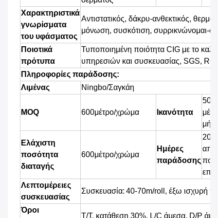
Χαρακτηριστικά
Αντιστατικός, δάκρυ-ανθεκτικός, θερμότ
γνωρίσματα
μόνωση, συσκότιση, συρρικνώνομαι-αν
του υφάσματος
Ποιοτικά
Τυποποιημένη ποιότητα CIG με το καλ
πρότυπα
υπηρεσιών και συσκευασίας, SGS, R
Πληροφορίες παράδοσης:
Λιμένας
Ningbo/Σαγκάη
500
,
MOQ
6
00μέτρο/χρώμα
Ικανότητα
μέτρ
μήν
20 η
Ελάχιστη
Ημέρες
από 
ποσότητα
6
00μέτρο/χρώμα
παράδοσης
που
διαταγής
επιβ
Λεπτομέρειες
Συσκευασία:
40-70m/roll
, έξω ισχυρή π
συσκευασίας
Όροι
T/T, κατάθεση 30%, L/C άμεσα, D/P άμ