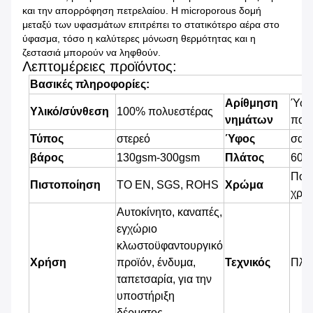
και την απορρόφηση πετρελαίου. Η microporous δομή
μεταξύ των υφασμάτων επιτρέπει το στατικότερο αέρα στο
ύφασμα, τόσο η καλύτερες μόνωση θερμότητας και η
ζεστασιά μπορούν να ληφθούν.
Λεπτομέρειες προϊόντος:
Βασικές πληροφορίες:
Αρίθμηση
Ύφα
Υλικό/σύνθεση
100% πολυεστέρας
νημάτων
πολ
Τύπος
στερεό
Ύφος
σαφ
βάρος
13
0gsm-300gsm
Πλάτος
60
Πολ
Πιστοποίηση
ΤΟ EN, SGS, ROHS
Χρώμα
χρώ
Αυτοκίνητο, καναπές,
εγχώριο
κλωστοϋφαντουργικό
Χρήση
προϊόν, ένδυμα,
Τεχνικός
Πλε
ταπετσαρία
, για την
υποστήριξη
δέρματος