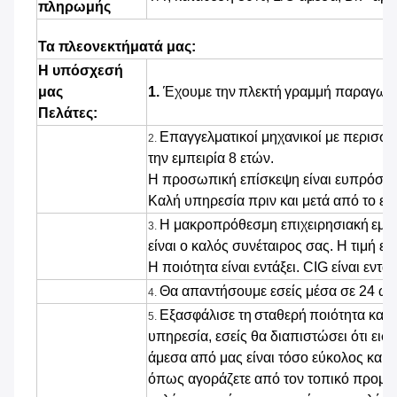
πληρωμής
Τα πλεονεκτήματά μας:
Η υπόσχεσή
μας
1.
Έχουμε την
πλεκτή
γραμμή παραγωγή
Πελάτες:
Επαγγελματικοί μηχανικοί με περισσ
2.
την εμπειρία 8 ετών.
Η προσωπική επίσκεψη είναι ευπρόσδε
Καλή υπηρεσία πριν και μετά από το εμ
Η μακροπρόθεσμη επιχειρησιακή
εμπ
3.
είναι ο καλός συνέταιρος σας. Η τιμή είνα
Η ποιότητα είναι εντάξει. CIG είναι εντάξ
Θα απαντήσουμε εσείς μέσα σε 24 ώ
4.
Εξασφάλισε τη
σταθερή
ποιότητα και 
5.
υπηρεσία, εσείς θα διαπιστώσει ότι εισ
άμεσα από μας είναι τόσο εύκολος και 
όπως αγοράζετε από τον τοπικό προμη