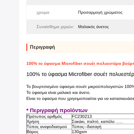
χρώμα:
Προσαρμογή χρώματος
Συναίσθημα χεριών:
Μαλακός άνετος
Περιγραφή
100% το ύφασμα Microfiber σουέτ πολυεστέρα βούρτ
100% το ύφασμα Microfiber σουέτ πολυεστέρ
Το βουρτσισμένο ύφασμα σουέτ μικροϋπολογιστών 100%p
Το ύφασμα είναι μαλακό και άνετο.
Είναι το ύφασμα που χρησιμοποιείται για να κατασκευάσε
* Περιγραφή προϊόντων
Πρότυπος αριθμός
FC230213
Χρήση
Σακάκι, παλτό, καπέλο ......
Τύπος ανεφοδιασμού
Τύπος--διαταγή
Βάρος
130gsm