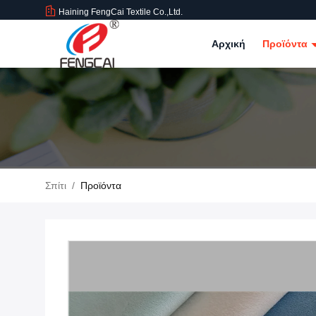
Haining FengCai Textile Co.,Ltd.
Αρχική
Προϊόντα
Σπίτι
/
Προϊόντα