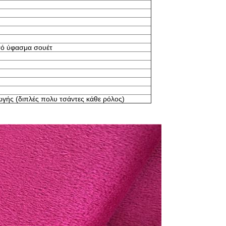
κτό ύφασμα σουέτ
γής (διπλές πολυ τσάντες κάθε ρόλος)