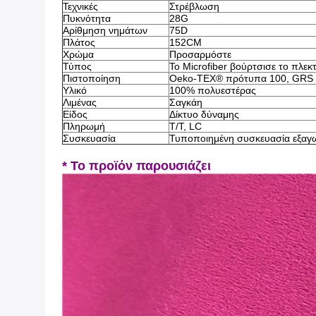
Τεχνικές
Στρέβλωση
Πυκνότητα
28G
Αρίθμηση νημάτων
75D
Πλάτος
152CM
Χρώμα
Προσαρμόστε
Τύπος
Το Microfiber βούρτσισε το πλε
Πιστοποίηση
Oeko-TEX® πρότυπα 100, GRS
Υλικό
100% πολυεστέρας
Λιμένας
Σαγκάη
Είδος
Δίκτυο δύναμης
Πληρωμή
T/T, LC
Συσκευασία
Τυποποιημένη συσκευασία εξαγω
* Το προϊόν παρουσιάζει