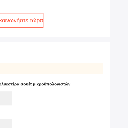
κοινωνήστε τώρα
λυεστέρα σουέτ μικροϋπολογιστών