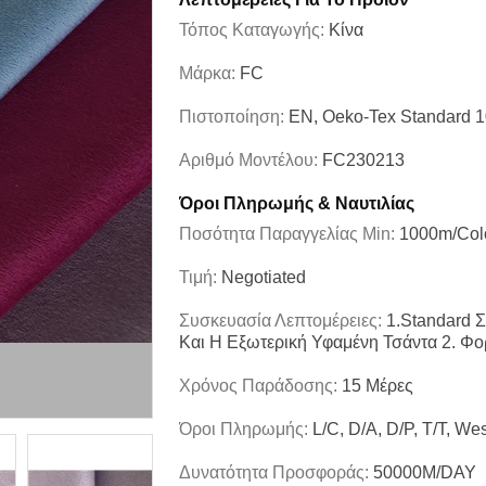
Τόπος Καταγωγής:
Κίνα
Μάρκα:
FC
Πιστοποίηση:
EN, Oeko-Tex Standard 
Αριθμό Μοντέλου:
FC230213
Όροι Πληρωμής & Ναυτιλίας
Ποσότητα Παραγγελίας Min:
1000m/col
Τιμή:
Negotiated
Συσκευασία Λεπτομέρειες:
1.Standard 
Και Η Εξωτερική Υφαμένη Τσάντα 2. Φο
Χρόνος Παράδοσης:
15 Μέρες
Όροι Πληρωμής:
L/C, D/A, D/P, T/T, We
Δυνατότητα Προσφοράς:
50000M/DAY