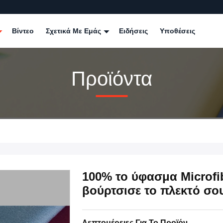
Βίντεο
Σχετικά Με Εμάς
Ειδήσεις
Υποθέσεις
Προϊόντα
100% το ύφασμα Microfi
βούρτσισε το πλεκτό σου
Λεπτομέρειες Για Το Προϊόν