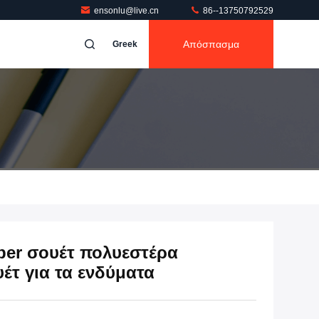
ensonlu@live.cn
86--13750792529
Απόσπασμα
Greek
ber σουέτ πολυεστέρα
έτ για τα ενδύματα